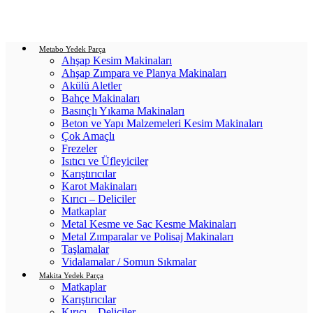
Login / Register
0
items
/
0.00
₺
Metabo Yedek Parça
Ahşap Kesim Makinaları
Ahşap Zımpara ve Planya Makinaları
Akülü Aletler
Bahçe Makinaları
Basınçlı Yıkama Makinaları
Beton ve Yapı Malzemeleri Kesim Makinaları
Çok Amaçlı
Frezeler
Isıtıcı ve Üfleyiciler
Karıştırıcılar
Karot Makinaları
Kırıcı – Deliciler
Matkaplar
Metal Kesme ve Sac Kesme Makinaları
Metal Zımparalar ve Polisaj Makinaları
Taşlamalar
Vidalamalar / Somun Sıkmalar
Makita Yedek Parça
Matkaplar
Karıştırıcılar
Kırıcı – Deliciler