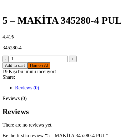
Click to enlarge
5 – MAKİTA 345280-4 PUL
4.41
₺
345280-4
5
-
Add to cart
Hemen Al
MAKİTA
19
Kişi bu ürünü inceliyor!
345280-
Share:
4
PUL
Reviews (0)
quantity
Reviews (0)
Reviews
There are no reviews yet.
Be the first to review “5 – MAKİTA 345280-4 PUL”