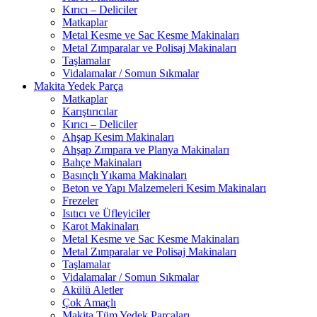
Kırıcı – Deliciler
Matkaplar
Metal Kesme ve Sac Kesme Makinaları
Metal Zımparalar ve Polisaj Makinaları
Taşlamalar
Vidalamalar / Somun Sıkmalar
Makita Yedek Parça
Matkaplar
Karıştırıcılar
Kırıcı – Deliciler
Ahşap Kesim Makinaları
Ahşap Zımpara ve Planya Makinaları
Bahçe Makinaları
Basınçlı Yıkama Makinaları
Beton ve Yapı Malzemeleri Kesim Makinaları
Frezeler
Isıtıcı ve Üfleyiciler
Karot Makinaları
Metal Kesme ve Sac Kesme Makinaları
Metal Zımparalar ve Polisaj Makinaları
Taşlamalar
Vidalamalar / Somun Sıkmalar
Akülü Aletler
Çok Amaçlı
Makita Tüm Yedek Parçaları