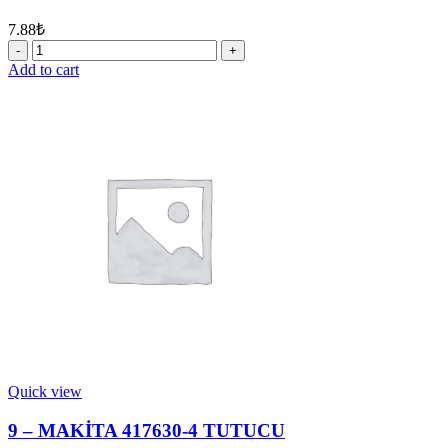
7.88
₺
15
-
Add to cart
MAKİTA
419192-
8
KİTLEME
BUTON
quantity
Quick view
9 – MAKİTA 417630-4 TUTUCU