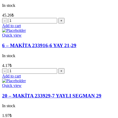
In stock
45.26
₺
9
-
Add to cart
MAKİTA
417630-
Quick view
4
TUTUCU
6 – MAKİTA 233916-6 YAY 21-29
quantity
In stock
4.17
₺
6
-
Add to cart
MAKİTA
233916-
Quick view
6
YAY
20 – MAKİTA 233929-7 YAYLI SEGMAN 29
21-
29
In stock
quantity
1.97
₺