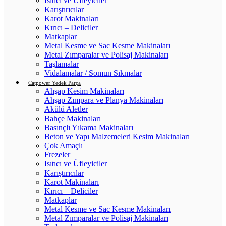
Isıtıcı ve Üfleyiciler
Karıştırıcılar
Karot Makinaları
Kırıcı – Deliciler
Matkaplar
Metal Kesme ve Sac Kesme Makinaları
Metal Zımparalar ve Polisaj Makinaları
Taşlamalar
Vidalamalar / Somun Sıkmalar
Catpower Yedek Parça
Ahşap Kesim Makinaları
Ahşap Zımpara ve Planya Makinaları
Akülü Aletler
Bahçe Makinaları
Basınçlı Yıkama Makinaları
Beton ve Yapı Malzemeleri Kesim Makinaları
Çok Amaçlı
Frezeler
Isıtıcı ve Üfleyiciler
Karıştırıcılar
Karot Makinaları
Kırıcı – Deliciler
Matkaplar
Metal Kesme ve Sac Kesme Makinaları
Metal Zımparalar ve Polisaj Makinaları