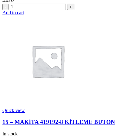
4.41
₺
8
-
Add to cart
MAKİTA
345280-
4
PUL
quantity
Quick view
15 – MAKİTA 419192-8 KİTLEME BUTON
In stock