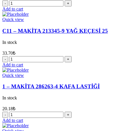
20
-
Add to cart
MAKİTA
233929-
Quick view
7
YAYLI
C11 – MAKİTA 213345-9 YAĞ KEÇESİ 25
SEGMAN
29
In stock
quantity
33.70
₺
C11
-
Add to cart
MAKİTA
213345-
Quick view
9
YAĞ
1 – MAKİTA 286263-4 KAFA LASTİĞİ
KEÇESİ
25
In stock
quantity
20.18
₺
1
-
Add to cart
MAKİTA
286263-
Quick view