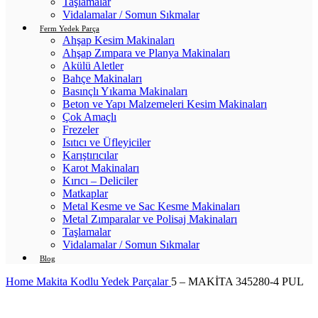
Taşlamalar
Vidalamalar / Somun Sıkmalar
Ferm Yedek Parça
Ahşap Kesim Makinaları
Ahşap Zımpara ve Planya Makinaları
Akülü Aletler
Bahçe Makinaları
Basınçlı Yıkama Makinaları
Beton ve Yapı Malzemeleri Kesim Makinaları
Çok Amaçlı
Frezeler
Isıtıcı ve Üfleyiciler
Karıştırıcılar
Karot Makinaları
Kırıcı – Deliciler
Matkaplar
Metal Kesme ve Sac Kesme Makinaları
Metal Zımparalar ve Polisaj Makinaları
Taşlamalar
Vidalamalar / Somun Sıkmalar
Blog
Home
Makita Kodlu Yedek Parçalar
5 – MAKİTA 345280-4 PUL