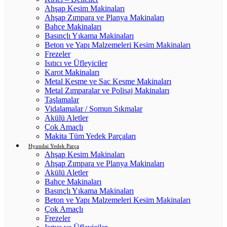
Ahşap Kesim Makinaları
Ahşap Zımpara ve Planya Makinaları
Bahçe Makinaları
Basınçlı Yıkama Makinaları
Beton ve Yapı Malzemeleri Kesim Makinaları
Frezeler
Isıtıcı ve Üfleyiciler
Karot Makinaları
Metal Kesme ve Sac Kesme Makinaları
Metal Zımparalar ve Polisaj Makinaları
Taşlamalar
Vidalamalar / Somun Sıkmalar
Akülü Aletler
Çok Amaçlı
Makita Tüm Yedek Parçaları
Hyundai Yedek Parça
Ahşap Kesim Makinaları
Ahşap Zımpara ve Planya Makinaları
Akülü Aletler
Bahçe Makinaları
Basınçlı Yıkama Makinaları
Beton ve Yapı Malzemeleri Kesim Makinaları
Çok Amaçlı
Frezeler