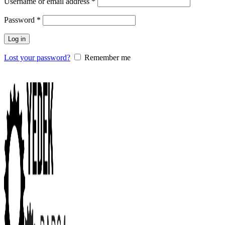
Username or email address
*
Password
*
Log in
Lost your password?
Remember me
0
items
/
0.00
₺
Menu