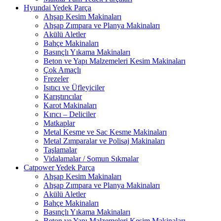
Hyundai Yedek Parça
Ahşap Kesim Makinaları
Ahşap Zımpara ve Planya Makinaları
Akülü Aletler
Bahçe Makinaları
Basınçlı Yıkama Makinaları
Beton ve Yapı Malzemeleri Kesim Makinaları
Çok Amaçlı
Frezeler
Isıtıcı ve Üfleyiciler
Karıştırıcılar
Karot Makinaları
Kırıcı – Deliciler
Matkaplar
Metal Kesme ve Sac Kesme Makinaları
Metal Zımparalar ve Polisaj Makinaları
Taşlamalar
Vidalamalar / Somun Sıkmalar
Catpower Yedek Parça
Ahşap Kesim Makinaları
Ahşap Zımpara ve Planya Makinaları
Akülü Aletler
Bahçe Makinaları
Basınçlı Yıkama Makinaları
Beton ve Yapı Malzemeleri Kesim Makinaları