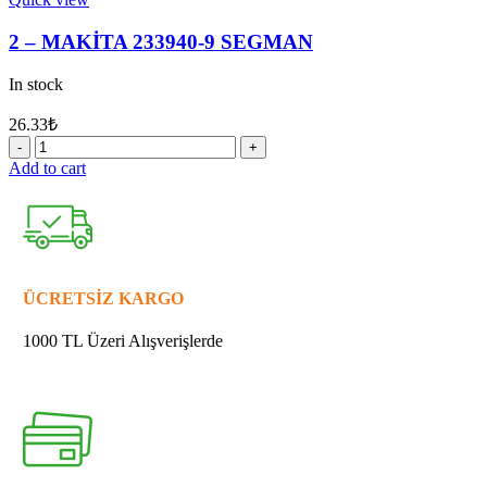
4
KAFA
2 – MAKİTA 233940-9 SEGMAN
LASTİĞİ
quantity
In stock
26.33
₺
2
-
Add to cart
MAKİTA
233940-
9
SEGMAN
quantity
ÜCRETSİZ KARGO
1000 TL Üzeri Alışverişlerde