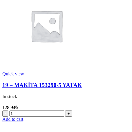
quantity
Quick view
19 – MAKİTA 153290-5 YATAK
In stock
128.94
₺
19
-
Add to cart
MAKİTA
153290-