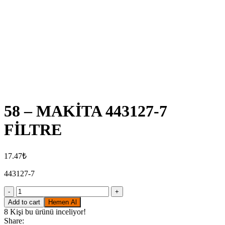
Click to enlarge
58 – MAKİTA 443127-7
FİLTRE
17.47
₺
443127-7
58
-
Add to cart
Hemen Al
MAKİTA
8
Kişi bu ürünü inceliyor!
443127-
Share: