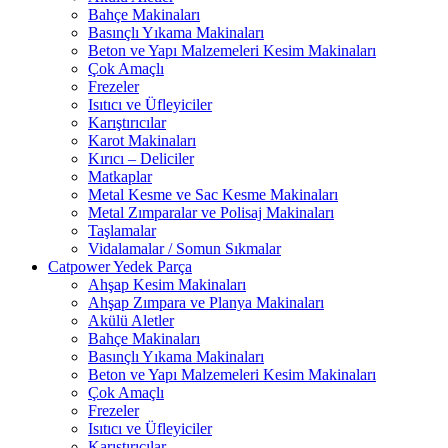
Bahçe Makinaları
Basınçlı Yıkama Makinaları
Beton ve Yapı Malzemeleri Kesim Makinaları
Çok Amaçlı
Frezeler
Isıtıcı ve Üfleyiciler
Karıştırıcılar
Karot Makinaları
Kırıcı – Deliciler
Matkaplar
Metal Kesme ve Sac Kesme Makinaları
Metal Zımparalar ve Polisaj Makinaları
Taşlamalar
Vidalamalar / Somun Sıkmalar
Catpower Yedek Parça
Ahşap Kesim Makinaları
Ahşap Zımpara ve Planya Makinaları
Akülü Aletler
Bahçe Makinaları
Basınçlı Yıkama Makinaları
Beton ve Yapı Malzemeleri Kesim Makinaları
Çok Amaçlı
Frezeler
Isıtıcı ve Üfleyiciler
Karıştırıcılar