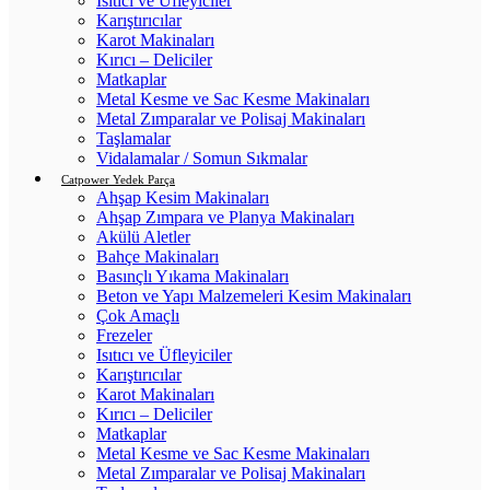
Isıtıcı ve Üfleyiciler
Karıştırıcılar
Karot Makinaları
Kırıcı – Deliciler
Matkaplar
Metal Kesme ve Sac Kesme Makinaları
Metal Zımparalar ve Polisaj Makinaları
Taşlamalar
Vidalamalar / Somun Sıkmalar
Catpower Yedek Parça
Ahşap Kesim Makinaları
Ahşap Zımpara ve Planya Makinaları
Akülü Aletler
Bahçe Makinaları
Basınçlı Yıkama Makinaları
Beton ve Yapı Malzemeleri Kesim Makinaları
Çok Amaçlı
Frezeler
Isıtıcı ve Üfleyiciler
Karıştırıcılar
Karot Makinaları
Kırıcı – Deliciler
Matkaplar
Metal Kesme ve Sac Kesme Makinaları
Metal Zımparalar ve Polisaj Makinaları