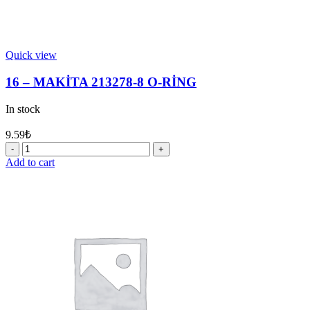
Quick view
16 – MAKİTA 213278-8 O-RİNG
In stock
9.59
₺
16
-
Add to cart
MAKİTA
213278-
8
O-
RİNG
quantity