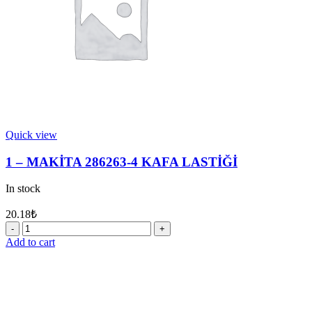
Quick view
1 – MAKİTA 286263-4 KAFA LASTİĞİ
In stock
20.18
₺
1
-
Add to cart
MAKİTA
286263-
4
KAFA
LASTİĞİ