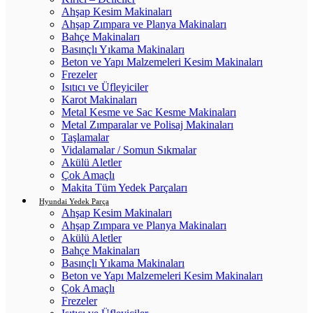
Ahşap Kesim Makinaları
Ahşap Zımpara ve Planya Makinaları
Bahçe Makinaları
Basınçlı Yıkama Makinaları
Beton ve Yapı Malzemeleri Kesim Makinaları
Frezeler
Isıtıcı ve Üfleyiciler
Karot Makinaları
Metal Kesme ve Sac Kesme Makinaları
Metal Zımparalar ve Polisaj Makinaları
Taşlamalar
Vidalamalar / Somun Sıkmalar
Akülü Aletler
Çok Amaçlı
Makita Tüm Yedek Parçaları
Hyundai Yedek Parça
Ahşap Kesim Makinaları
Ahşap Zımpara ve Planya Makinaları
Akülü Aletler
Bahçe Makinaları
Basınçlı Yıkama Makinaları
Beton ve Yapı Malzemeleri Kesim Makinaları
Çok Amaçlı
Frezeler