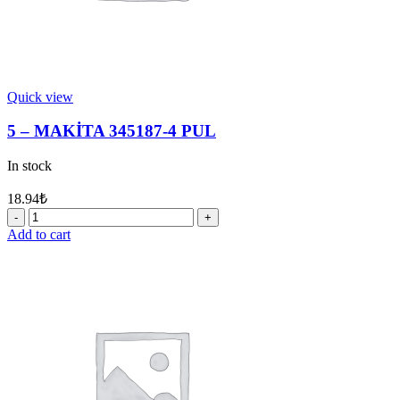
Quick view
5 – MAKİTA 345187-4 PUL
In stock
18.94
₺
5
-
Add to cart
MAKİTA
345187-
4
PUL
quantity