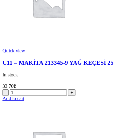
Quick view
C11 – MAKİTA 213345-9 YAĞ KEÇESİ 25
In stock
33.70
₺
C11
-
Add to cart
MAKİTA
213345-
9
YAĞ
KEÇESİ
25
quantity