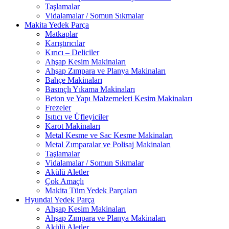
Taşlamalar
Vidalamalar / Somun Sıkmalar
Makita Yedek Parça
Matkaplar
Karıştırıcılar
Kırıcı – Deliciler
Ahşap Kesim Makinaları
Ahşap Zımpara ve Planya Makinaları
Bahçe Makinaları
Basınçlı Yıkama Makinaları
Beton ve Yapı Malzemeleri Kesim Makinaları
Frezeler
Isıtıcı ve Üfleyiciler
Karot Makinaları
Metal Kesme ve Sac Kesme Makinaları
Metal Zımparalar ve Polisaj Makinaları
Taşlamalar
Vidalamalar / Somun Sıkmalar
Akülü Aletler
Çok Amaçlı
Makita Tüm Yedek Parçaları
Hyundai Yedek Parça
Ahşap Kesim Makinaları
Ahşap Zımpara ve Planya Makinaları
Akülü Aletler