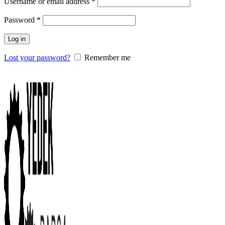
Username or email address
*
Password
*
Log in
Lost your password?
Remember me
0
items
/
0.00
₺
Menu