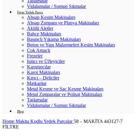
Taşlamalar
Vidalamalar / Somun Sıkmalar
Ferm Yedek Parça
Ahşap Kesim Makinaları
Ahşap Zımpara ve Planya Makinaları
Akülü Aletler
Bahçe Makinaları
Basınçlı Yıkama Makinaları
Beton ve Yapı Malzemeleri Kesim Makinaları
Çok Amaçlı
Frezeler
Isıtıcı ve Üfleyiciler
Karıştırıcılar
Karot Makinaları
Kırıcı – Deliciler
Matkaplar
Metal Kesme ve Sac Kesme Makinaları
Metal Zımparalar ve Polisaj Makinaları
Taşlamalar
Vidalamalar / Somun Sıkmalar
Blog
Home
Makita Kodlu Yedek Parçalar
58 – MAKİTA 443127-7
FİLTRE