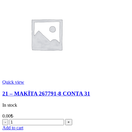
5
YATAK
quantity
Quick view
21 – MAKİTA 267791-8 CONTA 31
In stock
0.00
₺
21
-
Add to cart
MAKİTA