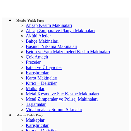
Login / Register
0
items
/
0.00
₺
Metabo Yedek Parça
Ahşap Kesim Makinaları
Ahşap Zımpara ve Planya Makinaları
Akülü Aletler
Bahçe Makinaları
Basınçlı Yıkama Makinaları
Beton ve Yapı Malzemeleri Kesim Makinaları
Çok Amaçlı
Frezeler
Isıtıcı ve Üfleyiciler
Karıştırıcılar
Karot Makinaları
Kırıcı – Deliciler
Matkaplar
Metal Kesme ve Sac Kesme Makinaları
Metal Zımparalar ve Polisaj Makinaları
Taşlamalar
Vidalamalar / Somun Sıkmalar
Makita Yedek Parça
Matkaplar
Karıştırıcılar
Kırıcı – Deliciler