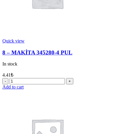
Quick view
8 – MAKİTA 345280-4 PUL
In stock
4.41
₺
8
-
Add to cart
MAKİTA
345280-
4
PUL
quantity