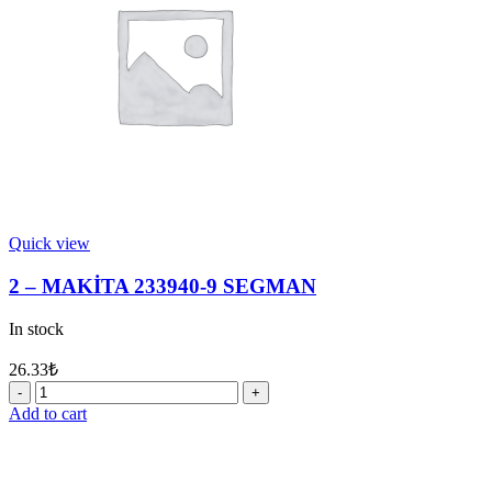
quantity
Quick view
2 – MAKİTA 233940-9 SEGMAN
In stock
26.33
₺
2
-
Add to cart
MAKİTA
233940-
9
SEGMAN