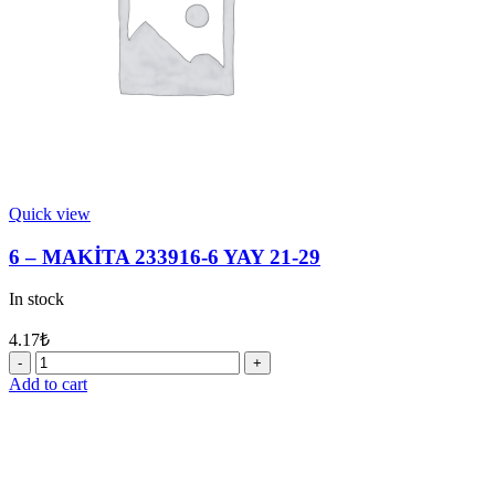
Quick view
6 – MAKİTA 233916-6 YAY 21-29
In stock
4.17
₺
6
-
Add to cart
MAKİTA
233916-
6
YAY
21-