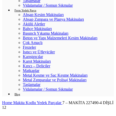
Taşlamalar
Vidalamalar / Somun Sıkmalar
Ferm Yedek Parça
Ahşap Kesim Makinaları
Ahşap Zımpara ve Planya Makinaları
Akülü Aletler
Bahçe Makinaları
Basınçlı Yıkama Makinaları
Beton ve Yapı Malzemeleri Kesim Makinaları
Çok Amaçlı
Frezeler
Isıtıcı ve Üfleyiciler
Karıştırıcılar
Karot Makinaları
Kırıcı – Deliciler
Matkaplar
Metal Kesme ve Sac Kesme Makinaları
Metal Zımparalar ve Polisaj Makinaları
Taşlamalar
Vidalamalar / Somun Sıkmalar
Blog
Home
Makita Kodlu Yedek Parçalar
7 – MAKİTA 227490-4 DİŞLİ
12