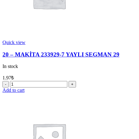
Quick view
20 – MAKİTA 233929-7 YAYLI SEGMAN 29
In stock
1.97
₺
20
-
Add to cart
MAKİTA
233929-
7
YAYLI
SEGMAN
29
quantity