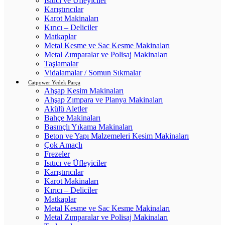
Isıtıcı ve Üfleyiciler
Karıştırıcılar
Karot Makinaları
Kırıcı – Deliciler
Matkaplar
Metal Kesme ve Sac Kesme Makinaları
Metal Zımparalar ve Polisaj Makinaları
Taşlamalar
Vidalamalar / Somun Sıkmalar
Catpower Yedek Parça
Ahşap Kesim Makinaları
Ahşap Zımpara ve Planya Makinaları
Akülü Aletler
Bahçe Makinaları
Basınçlı Yıkama Makinaları
Beton ve Yapı Malzemeleri Kesim Makinaları
Çok Amaçlı
Frezeler
Isıtıcı ve Üfleyiciler
Karıştırıcılar
Karot Makinaları
Kırıcı – Deliciler
Matkaplar
Metal Kesme ve Sac Kesme Makinaları
Metal Zımparalar ve Polisaj Makinaları