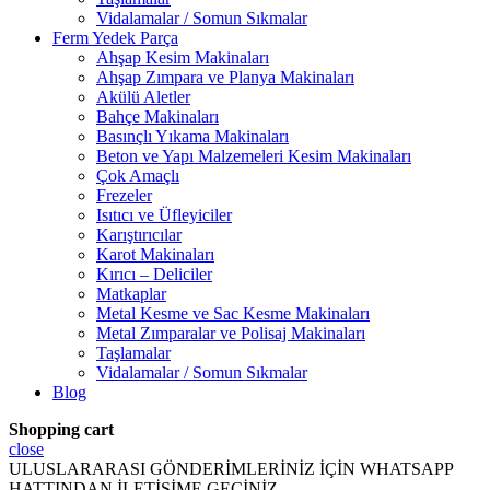
Vidalamalar / Somun Sıkmalar
Ferm Yedek Parça
Ahşap Kesim Makinaları
Ahşap Zımpara ve Planya Makinaları
Akülü Aletler
Bahçe Makinaları
Basınçlı Yıkama Makinaları
Beton ve Yapı Malzemeleri Kesim Makinaları
Çok Amaçlı
Frezeler
Isıtıcı ve Üfleyiciler
Karıştırıcılar
Karot Makinaları
Kırıcı – Deliciler
Matkaplar
Metal Kesme ve Sac Kesme Makinaları
Metal Zımparalar ve Polisaj Makinaları
Taşlamalar
Vidalamalar / Somun Sıkmalar
Blog
Shopping cart
close
ULUSLARARASI GÖNDERİMLERİNİZ İÇİN WHATSAPP
HATTINDAN İLETİŞİME GEÇİNİZ.