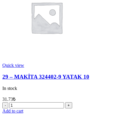
29
quantity
Quick view
29 – MAKİTA 324402-9 YATAK 10
In stock
31.73
₺
29
-
Add to cart
MAKİTA
324402-
9
YATAK