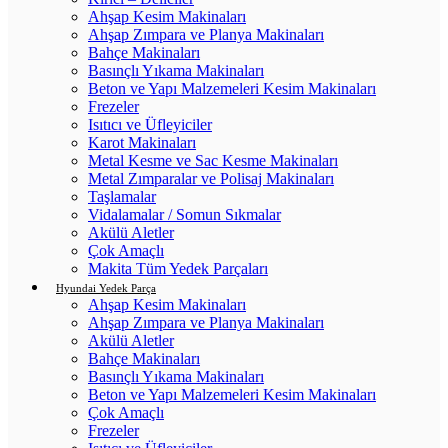
Ahşap Kesim Makinaları
Ahşap Zımpara ve Planya Makinaları
Bahçe Makinaları
Basınçlı Yıkama Makinaları
Beton ve Yapı Malzemeleri Kesim Makinaları
Frezeler
Isıtıcı ve Üfleyiciler
Karot Makinaları
Metal Kesme ve Sac Kesme Makinaları
Metal Zımparalar ve Polisaj Makinaları
Taşlamalar
Vidalamalar / Somun Sıkmalar
Akülü Aletler
Çok Amaçlı
Makita Tüm Yedek Parçaları
Hyundai Yedek Parça
Ahşap Kesim Makinaları
Ahşap Zımpara ve Planya Makinaları
Akülü Aletler
Bahçe Makinaları
Basınçlı Yıkama Makinaları
Beton ve Yapı Malzemeleri Kesim Makinaları
Çok Amaçlı
Frezeler