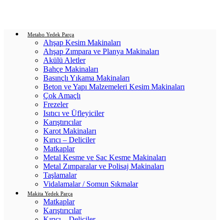
Login / Register
0
items
/
0.00
₺
Metabo Yedek Parça
Ahşap Kesim Makinaları
Ahşap Zımpara ve Planya Makinaları
Akülü Aletler
Bahçe Makinaları
Basınçlı Yıkama Makinaları
Beton ve Yapı Malzemeleri Kesim Makinaları
Çok Amaçlı
Frezeler
Isıtıcı ve Üfleyiciler
Karıştırıcılar
Karot Makinaları
Kırıcı – Deliciler
Matkaplar
Metal Kesme ve Sac Kesme Makinaları
Metal Zımparalar ve Polisaj Makinaları
Taşlamalar
Vidalamalar / Somun Sıkmalar
Makita Yedek Parça
Matkaplar
Karıştırıcılar
Kırıcı – Deliciler