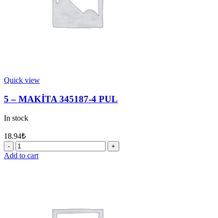
Quick view
5 – MAKİTA 345187-4 PUL
In stock
18.94
₺
5
-
Add to cart
MAKİTA
345187-
4
PUL
quantity