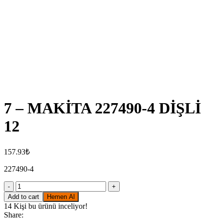
Click to enlarge
7 – MAKİTA 227490-4 DİŞLİ
12
157.93
₺
227490-4
7
-
Add to cart
Hemen Al
MAKİTA
14
Kişi bu ürünü inceliyor!
227490-
Share: