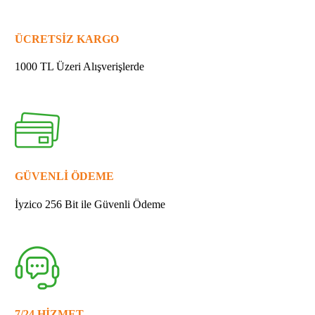
213345-
9
YAĞ
ÜCRETSİZ KARGO
KEÇESİ
25
1000 TL Üzeri Alışverişlerde
quantity
GÜVENLİ ÖDEME
İyzico 256 Bit ile Güvenli Ödeme
7/24 HİZMET