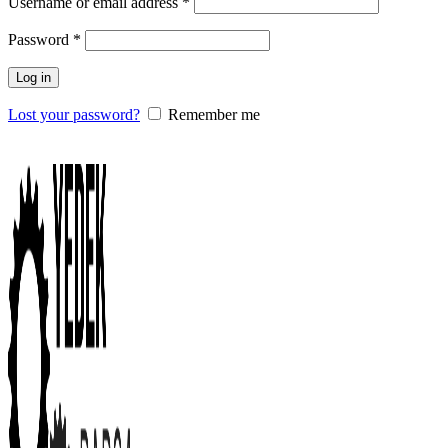
Username or email address
*
Password
*
Log in
Lost your password?
Remember me
0
items
/
0.00
₺
Menu