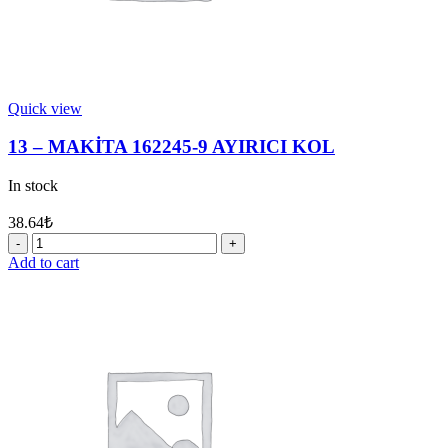
Quick view
13 – MAKİTA 162245-9 AYIRICI KOL
In stock
38.64
₺
13
-
Add to cart
MAKİTA
162245-
9
AYIRICI
KOL
quantity