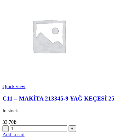
6
O-
RİNG
YATAĞI
quantity
Quick view
C11 – MAKİTA 213345-9 YAĞ KEÇESİ 25
In stock
33.70
₺
C11
-
Add to cart
MAKİTA