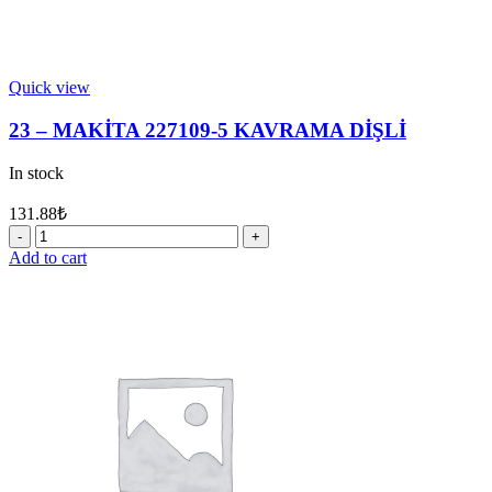
Quick view
23 – MAKİTA 227109-5 KAVRAMA DİŞLİ
In stock
131.88
₺
23
-
Add to cart
MAKİTA
227109-
5
KAVRAMA
DİŞLİ
quantity