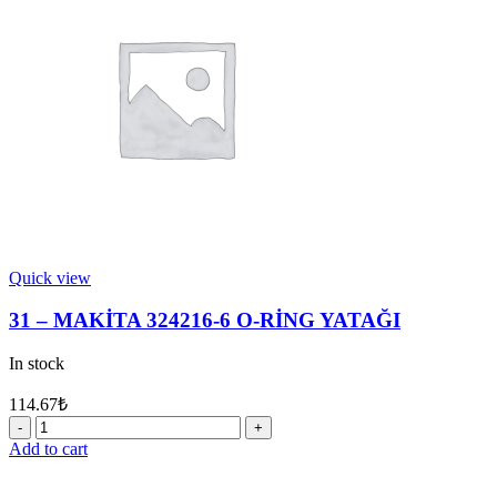
10
quantity
Quick view
31 – MAKİTA 324216-6 O-RİNG YATAĞI
In stock
114.67
₺
31
-
Add to cart
MAKİTA
324216-