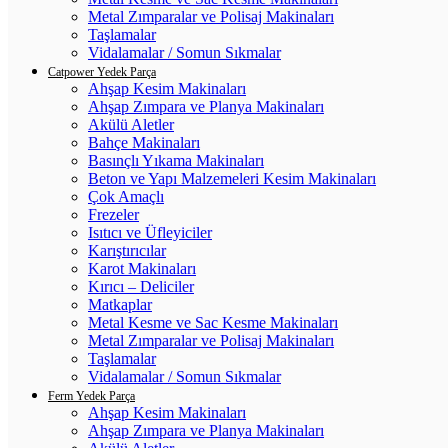
Metal Zımparalar ve Polisaj Makinaları
Taşlamalar
Vidalamalar / Somun Sıkmalar
Catpower Yedek Parça
Ahşap Kesim Makinaları
Ahşap Zımpara ve Planya Makinaları
Akülü Aletler
Bahçe Makinaları
Basınçlı Yıkama Makinaları
Beton ve Yapı Malzemeleri Kesim Makinaları
Çok Amaçlı
Frezeler
Isıtıcı ve Üfleyiciler
Karıştırıcılar
Karot Makinaları
Kırıcı – Deliciler
Matkaplar
Metal Kesme ve Sac Kesme Makinaları
Metal Zımparalar ve Polisaj Makinaları
Taşlamalar
Vidalamalar / Somun Sıkmalar
Ferm Yedek Parça
Ahşap Kesim Makinaları
Ahşap Zımpara ve Planya Makinaları