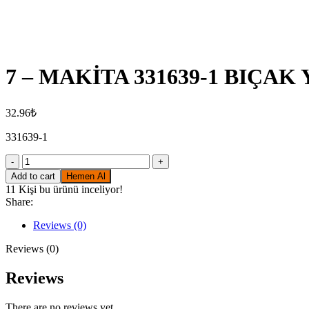
Click to enlarge
7 – MAKİTA 331639-1 BIÇAK
32.96
₺
331639-1
7
-
Add to cart
Hemen Al
MAKİTA
11
Kişi bu ürünü inceliyor!
331639-
Share:
1
BIÇAK
Reviews (0)
YATAĞI
quantity
Reviews (0)
Reviews
There are no reviews yet.