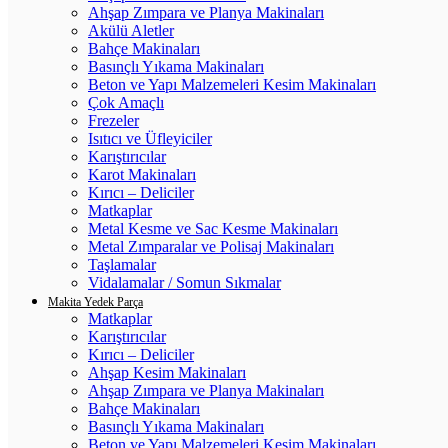
Ahşap Zımpara ve Planya Makinaları
Akülü Aletler
Bahçe Makinaları
Basınçlı Yıkama Makinaları
Beton ve Yapı Malzemeleri Kesim Makinaları
Çok Amaçlı
Frezeler
Isıtıcı ve Üfleyiciler
Karıştırıcılar
Karot Makinaları
Kırıcı – Deliciler
Matkaplar
Metal Kesme ve Sac Kesme Makinaları
Metal Zımparalar ve Polisaj Makinaları
Taşlamalar
Vidalamalar / Somun Sıkmalar
Makita Yedek Parça
Matkaplar
Karıştırıcılar
Kırıcı – Deliciler
Ahşap Kesim Makinaları
Ahşap Zımpara ve Planya Makinaları
Bahçe Makinaları
Basınçlı Yıkama Makinaları
Beton ve Yapı Malzemeleri Kesim Makinaları