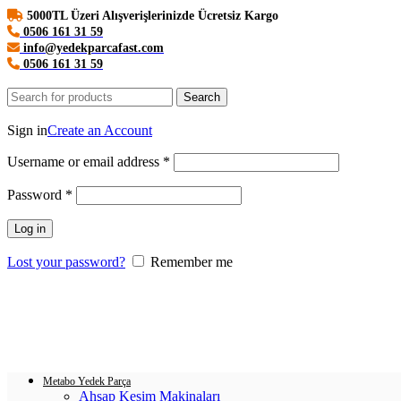
5000TL Üzeri Alışverişlerinizde Ücretsiz Kargo
0506 161 31 59
info@yedekparcafast.com
0506 161 31 59
Search
Login / Register
Sign in
Create an Account
Username or email address
*
Password
*
Log in
Lost your password?
Remember me
0
items
/
0.00
₺
Menu
Login / Register
0
items
/
0.00
₺
Metabo Yedek Parça
Ahşap Kesim Makinaları