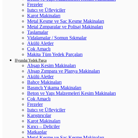
Frezeler
Isıtıcı ve Üfleyiciler
Karot Makinaları
Metal Kesme ve Sac Kesme Makinaları
Metal Zımparalar ve Polisaj Makinaları
Taşlamalar
Vidalamalar / Somun Sıkmalar
Akülü Aletler
Çok Amaçlı
Makita Tüm Yedek Parçaları
Hyundai Yedek Parça
Ahşap Kesim Makinaları
Ahşap Zımpara ve Planya Makinaları
Akülü Aletler
Bahçe Makinaları
Basınçlı Yıkama Makinaları
Beton ve Yapı Malzemeleri Kesim Makinaları
Çok Amaçlı
Frezeler
Isıtıcı ve Üfleyiciler
Karıştırıcılar
Karot Makinaları
Kırıcı – Deliciler
Matkaplar
Metal Kesme ve Sac Kesme Makinaları