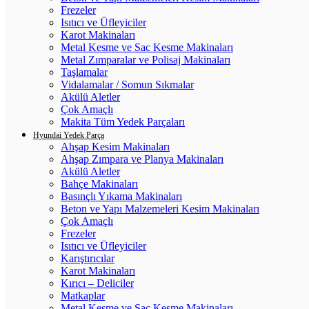
Frezeler
Isıtıcı ve Üfleyiciler
Karot Makinaları
Metal Kesme ve Sac Kesme Makinaları
Metal Zımparalar ve Polisaj Makinaları
Taşlamalar
Vidalamalar / Somun Sıkmalar
Akülü Aletler
Çok Amaçlı
Makita Tüm Yedek Parçaları
Hyundai Yedek Parça
Ahşap Kesim Makinaları
Ahşap Zımpara ve Planya Makinaları
Akülü Aletler
Bahçe Makinaları
Basınçlı Yıkama Makinaları
Beton ve Yapı Malzemeleri Kesim Makinaları
Çok Amaçlı
Frezeler
Isıtıcı ve Üfleyiciler
Karıştırıcılar
Karot Makinaları
Kırıcı – Deliciler
Matkaplar
Metal Kesme ve Sac Kesme Makinaları