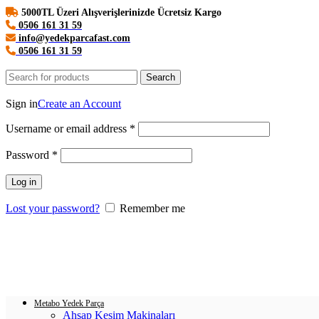
5000TL Üzeri Alışverişlerinizde Ücretsiz Kargo
0506 161 31 59
info@yedekparcafast.com
0506 161 31 59
Search
Login / Register
Sign in
Create an Account
Username or email address
*
Password
*
Log in
Lost your password?
Remember me
0
items
/
0.00
₺
Menu
Login / Register
0
items
/
0.00
₺
Metabo Yedek Parça
Ahşap Kesim Makinaları