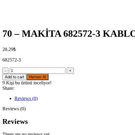
Click to enlarge
70 – MAKİTA 682572-3 KA
28.29
₺
682572-3
70
-
Add to cart
Hemen Al
MAKİTA
9
Kişi bu ürünü inceliyor!
682572-
Share:
3
KABLO
Reviews (0)
KORUYUCU
quantity
Reviews (0)
Reviews
There are no reviews yet.