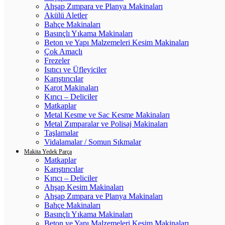
Ahşap Zımpara ve Planya Makinaları
Akülü Aletler
Bahçe Makinaları
Basınçlı Yıkama Makinaları
Beton ve Yapı Malzemeleri Kesim Makinaları
Çok Amaçlı
Frezeler
Isıtıcı ve Üfleyiciler
Karıştırıcılar
Karot Makinaları
Kırıcı – Deliciler
Matkaplar
Metal Kesme ve Sac Kesme Makinaları
Metal Zımparalar ve Polisaj Makinaları
Taşlamalar
Vidalamalar / Somun Sıkmalar
Makita Yedek Parça
Matkaplar
Karıştırıcılar
Kırıcı – Deliciler
Ahşap Kesim Makinaları
Ahşap Zımpara ve Planya Makinaları
Bahçe Makinaları
Basınçlı Yıkama Makinaları
Beton ve Yapı Malzemeleri Kesim Makinaları