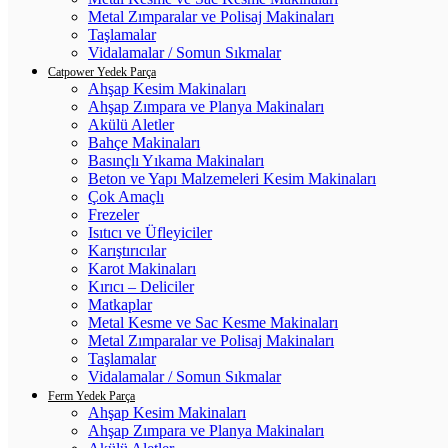
Metal Zımparalar ve Polisaj Makinaları
Taşlamalar
Vidalamalar / Somun Sıkmalar
Catpower Yedek Parça
Ahşap Kesim Makinaları
Ahşap Zımpara ve Planya Makinaları
Akülü Aletler
Bahçe Makinaları
Basınçlı Yıkama Makinaları
Beton ve Yapı Malzemeleri Kesim Makinaları
Çok Amaçlı
Frezeler
Isıtıcı ve Üfleyiciler
Karıştırıcılar
Karot Makinaları
Kırıcı – Deliciler
Matkaplar
Metal Kesme ve Sac Kesme Makinaları
Metal Zımparalar ve Polisaj Makinaları
Taşlamalar
Vidalamalar / Somun Sıkmalar
Ferm Yedek Parça
Ahşap Kesim Makinaları
Ahşap Zımpara ve Planya Makinaları