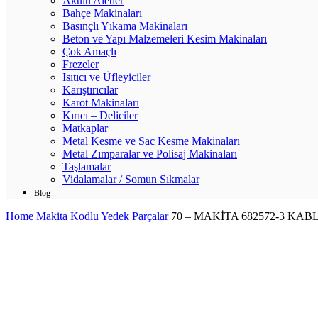
Akülü Aletler
Bahçe Makinaları
Basınçlı Yıkama Makinaları
Beton ve Yapı Malzemeleri Kesim Makinaları
Çok Amaçlı
Frezeler
Isıtıcı ve Üfleyiciler
Karıştırıcılar
Karot Makinaları
Kırıcı – Deliciler
Matkaplar
Metal Kesme ve Sac Kesme Makinaları
Metal Zımparalar ve Polisaj Makinaları
Taşlamalar
Vidalamalar / Somun Sıkmalar
Blog
Home
Makita Kodlu Yedek Parçalar
70 – MAKİTA 682572-3 K