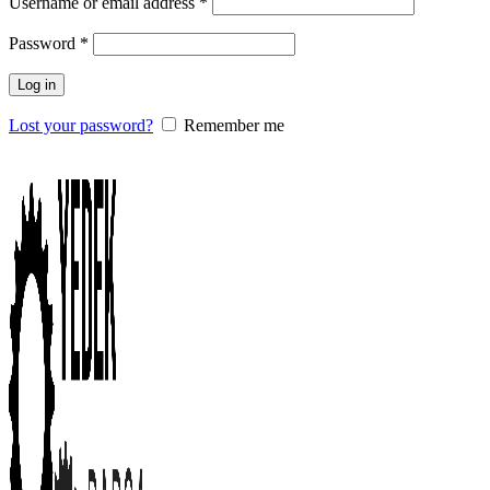
Username or email address
*
Password
*
Log in
Lost your password?
Remember me
0
items
/
0.00
₺
Menu