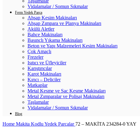
Taşlamalar
Vidalamalar / Somun Sıkmalar
Ferm Yedek Parça
Ahşap Kesim Makinaları
Ahşap Zımpara ve Planya Makinaları
Akülü Aletler
Bahçe Makinaları
Basınçlı Yıkama Makinaları
Beton ve Yapı Malzemeleri Kesim Makinaları
Çok Amaçlı
Frezeler
Isıtıcı ve Üfleyiciler
Karıştırıcılar
Karot Makinaları
Kırıcı – Deliciler
Matkaplar
Metal Kesme ve Sac Kesme Makinaları
Metal Zımparalar ve Polisaj Makinaları
Taşlamalar
Vidalamalar / Somun Sıkmalar
Blog
Home
Makita Kodlu Yedek Parçalar
72 – MAKİTA 234284-0 YAY