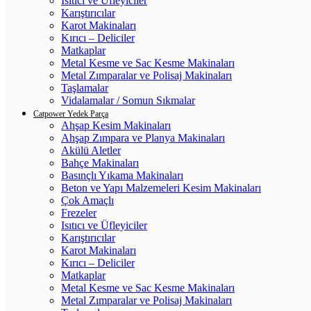
Isıtıcı ve Üfleyiciler
Karıştırıcılar
Karot Makinaları
Kırıcı – Deliciler
Matkaplar
Metal Kesme ve Sac Kesme Makinaları
Metal Zımparalar ve Polisaj Makinaları
Taşlamalar
Vidalamalar / Somun Sıkmalar
Catpower Yedek Parça
Ahşap Kesim Makinaları
Ahşap Zımpara ve Planya Makinaları
Akülü Aletler
Bahçe Makinaları
Basınçlı Yıkama Makinaları
Beton ve Yapı Malzemeleri Kesim Makinaları
Çok Amaçlı
Frezeler
Isıtıcı ve Üfleyiciler
Karıştırıcılar
Karot Makinaları
Kırıcı – Deliciler
Matkaplar
Metal Kesme ve Sac Kesme Makinaları
Metal Zımparalar ve Polisaj Makinaları