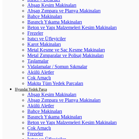
Ahşap Kesim Makinaları
Ahşap Zımpara ve Planya Makinaları
Bahçe Makinaları
Basınçlı Yıkama Makinaları
Beton ve Yapı Malzemeleri Kesim Makinaları
Frezeler
Isıtıcı ve Üfleyiciler
Karot Makinaları
Metal Kesme ve Sac Kesme Makinaları
Metal Zımparalar ve Polisaj Makinaları
Taşlamalar
Vidalamalar / Somun Sıkmalar
Akülü Aletler
Çok Amaçlı
Makita Tüm Yedek Parçaları
Hyundai Yedek Parça
Ahşap Kesim Makinaları
Ahşap Zımpara ve Planya Makinaları
Akülü Aletler
Bahçe Makinaları
Basınçlı Yıkama Makinaları
Beton ve Yapı Malzemeleri Kesim Makinaları
Çok Amaçlı
Frezeler