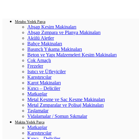
Login / Register
0
items
/
0.00
₺
Metabo Yedek Parça
Ahşap Kesim Makinaları
Ahşap Zımpara ve Planya Makinaları
Akülü Aletler
Bahçe Makinaları
Basınçlı Yıkama Makinaları
Beton ve Yapı Malzemeleri Kesim Makinaları
Çok Amaçlı
Frezeler
Isıtıcı ve Üfleyiciler
Karıştırıcılar
Karot Makinaları
Kırıcı – Deliciler
Matkaplar
Metal Kesme ve Sac Kesme Makinaları
Metal Zımparalar ve Polisaj Makinaları
Taşlamalar
Vidalamalar / Somun Sıkmalar
Makita Yedek Parça
Matkaplar
Karıştırıcılar
Kırıcı – Deliciler