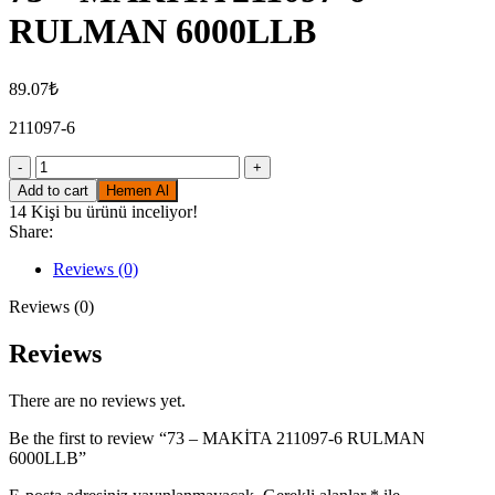
RULMAN 6000LLB
89.07
₺
211097-6
73
-
Add to cart
Hemen Al
MAKİTA
14
Kişi bu ürünü inceliyor!
211097-
Share:
6
RULMAN
Reviews (0)
6000LLB
quantity
Reviews (0)
Reviews
There are no reviews yet.
Be the first to review “73 – MAKİTA 211097-6 RULMAN
6000LLB”