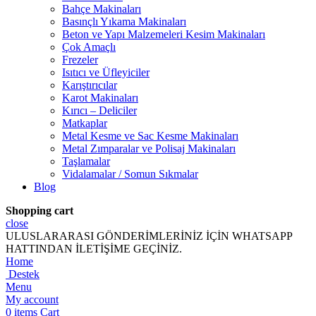
Bahçe Makinaları
Basınçlı Yıkama Makinaları
Beton ve Yapı Malzemeleri Kesim Makinaları
Çok Amaçlı
Frezeler
Isıtıcı ve Üfleyiciler
Karıştırıcılar
Karot Makinaları
Kırıcı – Deliciler
Matkaplar
Metal Kesme ve Sac Kesme Makinaları
Metal Zımparalar ve Polisaj Makinaları
Taşlamalar
Vidalamalar / Somun Sıkmalar
Blog
Shopping cart
close
ULUSLARARASI GÖNDERİMLERİNİZ İÇİN WHATSAPP
HATTINDAN İLETİŞİME GEÇİNİZ.
Home
Destek
Menu
My account
0
items
Cart