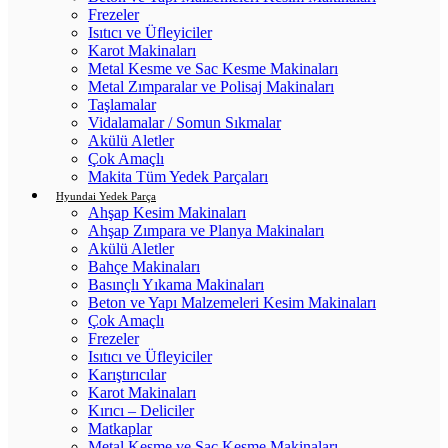
Frezeler
Isıtıcı ve Üfleyiciler
Karot Makinaları
Metal Kesme ve Sac Kesme Makinaları
Metal Zımparalar ve Polisaj Makinaları
Taşlamalar
Vidalamalar / Somun Sıkmalar
Akülü Aletler
Çok Amaçlı
Makita Tüm Yedek Parçaları
Hyundai Yedek Parça
Ahşap Kesim Makinaları
Ahşap Zımpara ve Planya Makinaları
Akülü Aletler
Bahçe Makinaları
Basınçlı Yıkama Makinaları
Beton ve Yapı Malzemeleri Kesim Makinaları
Çok Amaçlı
Frezeler
Isıtıcı ve Üfleyiciler
Karıştırıcılar
Karot Makinaları
Kırıcı – Deliciler
Matkaplar
Metal Kesme ve Sac Kesme Makinaları