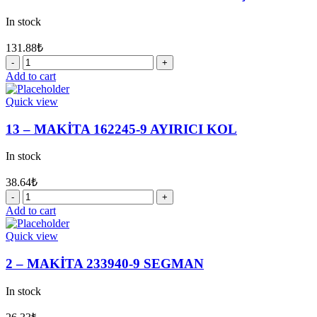
In stock
131.88
₺
23
-
Add to cart
MAKİTA
227109-
Quick view
5
KAVRAMA
13 – MAKİTA 162245-9 AYIRICI KOL
DİŞLİ
quantity
In stock
38.64
₺
13
-
Add to cart
MAKİTA
162245-
Quick view
9
AYIRICI
2 – MAKİTA 233940-9 SEGMAN
KOL
quantity
In stock