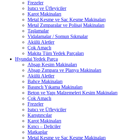
Frezeler
Isıtıcı ve Üfleyiciler
Karot Makinaları
Metal Kesme ve Sac Kesme Makinaları
Metal Zımparalar ve Polisaj Makinaları
Taşlamalar
Vidalamalar / Somun Sıkmalar
Akülü Aletler
Çok Amaçlı
Makita Tüm Yedek Parçaları
Hyundai Yedek Parça
Ahşap Kesim Makinaları
Ahşap Zımpara ve Planya Makinaları
Akülü Aletler
Bahçe Makinaları
Basınçlı Yıkama Makinaları
Beton ve Yapı Malzemeleri Kesim Makinaları
Çok Amaçlı
Frezeler
Isıtıcı ve Üfleyiciler
Karıştırıcılar
Karot Makinaları
Kırıcı – Deliciler
Matkaplar
Metal Kesme ve Sac Kesme Makinaları