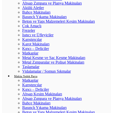
Ahşap Zımpara ve Planya Makinaları
Akülü Aletler
Bahçe Makinaları
Basınçlı Yıkama Makinaları
Beton ve Yapı Malzemeleri Kesim Makinaları
Çok Amaçlı
Frezeler
Isıtıcı ve Üfleyiciler
Karıştırıcılar
Karot Makinaları
Kırıcı – Deliciler
Matkaplar
Metal Kesme ve Sac Kesme Makinaları
Metal Zımparalar ve Polisaj Makinaları
Taşlamalar
Vidalamalar / Somun Sıkmalar
Makita Yedek Parça
Matkaplar
Karıştırıcılar
Kırıcı – Deliciler
Ahşap Kesim Makinaları
Ahşap Zımpara ve Planya Makinaları
Bahçe Makinaları
Basınçlı Yıkama Makinaları
Beton ve Yapı Malzemeleri Kesim Makinaları