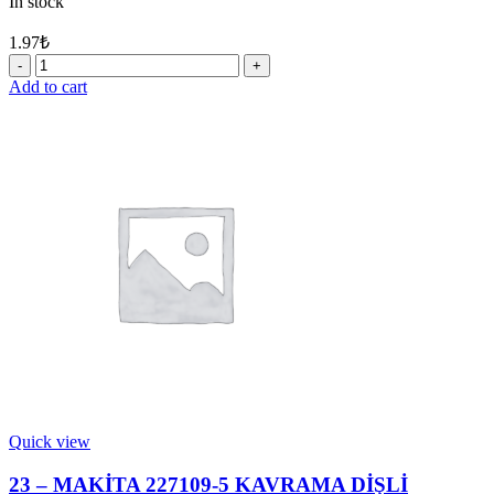
In stock
1.97
₺
20
-
Add to cart
MAKİTA
233929-
7
YAYLI
SEGMAN
29
quantity
Quick view
23 – MAKİTA 227109-5 KAVRAMA DİŞLİ