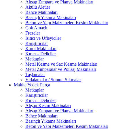
Ahşap Zımpara ve Planya Makinaları
Akülü Aletler
Bahçe Makinaları
Basınçlı Yıkama Makinaları
Beton ve Yapı Malzemeleri Kesim Makinaları
Çok Amaçlı
Frezeler
Isıtıcı ve Üfleyiciler
Karıştırıcılar
Karot Makinaları
Kırıcı – Deliciler
Matkaplar
Metal Kesme ve Sac Kesme Makinaları
Metal Zımparalar ve Polisaj Makinaları
Taşlamalar
Vidalamalar / Somun Sıkmalar
Makita Yedek Parça
Matkaplar
Karıştırıcılar
Kırıcı – Deliciler
Ahşap Kesim Makinaları
Ahşap Zımpara ve Planya Makinaları
Bahçe Makinaları
Basınçlı Yıkama Makinaları
Beton ve Yapı Malzemeleri Kesim Makinaları