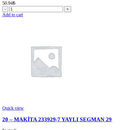
50.94
₺
27
-
Add to cart
MAKİTA
331769-
8
BURÇ
9
quantity
Quick view
20 – MAKİTA 233929-7 YAYLI SEGMAN 29