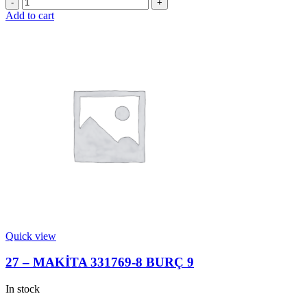
26
-
Add to cart
MAKİTA
267229-
3
METAL
PUL
28
quantity
Quick view
27 – MAKİTA 331769-8 BURÇ 9
In stock