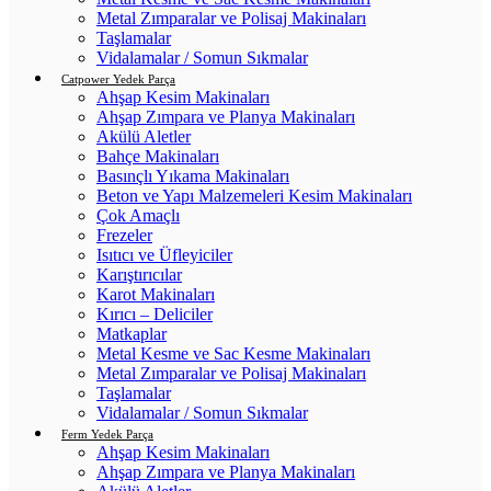
Metal Zımparalar ve Polisaj Makinaları
Taşlamalar
Vidalamalar / Somun Sıkmalar
Catpower Yedek Parça
Ahşap Kesim Makinaları
Ahşap Zımpara ve Planya Makinaları
Akülü Aletler
Bahçe Makinaları
Basınçlı Yıkama Makinaları
Beton ve Yapı Malzemeleri Kesim Makinaları
Çok Amaçlı
Frezeler
Isıtıcı ve Üfleyiciler
Karıştırıcılar
Karot Makinaları
Kırıcı – Deliciler
Matkaplar
Metal Kesme ve Sac Kesme Makinaları
Metal Zımparalar ve Polisaj Makinaları
Taşlamalar
Vidalamalar / Somun Sıkmalar
Ferm Yedek Parça
Ahşap Kesim Makinaları
Ahşap Zımpara ve Planya Makinaları