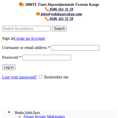
5000TL Üzeri Alışverişlerinizde Ücretsiz Kargo
0506 161 31 59
info@yedekparcafast.com
0506 161 31 59
Search
Login / Register
Sign in
Create an Account
Username or email address
*
Password
*
Log in
Lost your password?
Remember me
0
items
/
0.00
₺
Menu
Login / Register
0
items
/
0.00
₺
Metabo Yedek Parça
Ahşap Kesim Makinaları