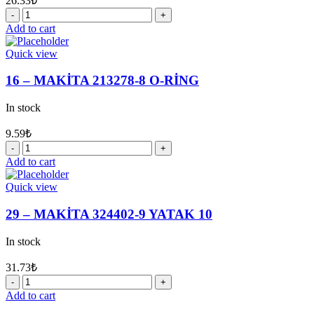
26.33
₺
2
-
Add to cart
MAKİTA
233940-
Quick view
9
SEGMAN
16 – MAKİTA 213278-8 O-RİNG
quantity
In stock
9.59
₺
16
-
Add to cart
MAKİTA
213278-
Quick view
8
O-
29 – MAKİTA 324402-9 YATAK 10
RİNG
quantity
In stock
31.73
₺
29
-
Add to cart
MAKİTA