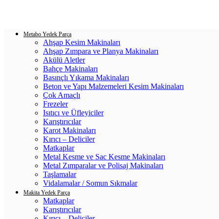
Login / Register
0
items
/
0.00
₺
Metabo Yedek Parça
Ahşap Kesim Makinaları
Ahşap Zımpara ve Planya Makinaları
Akülü Aletler
Bahçe Makinaları
Basınçlı Yıkama Makinaları
Beton ve Yapı Malzemeleri Kesim Makinaları
Çok Amaçlı
Frezeler
Isıtıcı ve Üfleyiciler
Karıştırıcılar
Karot Makinaları
Kırıcı – Deliciler
Matkaplar
Metal Kesme ve Sac Kesme Makinaları
Metal Zımparalar ve Polisaj Makinaları
Taşlamalar
Vidalamalar / Somun Sıkmalar
Makita Yedek Parça
Matkaplar
Karıştırıcılar
Kırıcı – Deliciler