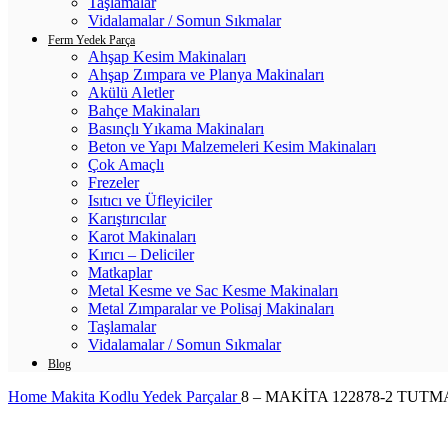
Taşlamalar
Vidalamalar / Somun Sıkmalar
Ferm Yedek Parça
Ahşap Kesim Makinaları
Ahşap Zımpara ve Planya Makinaları
Akülü Aletler
Bahçe Makinaları
Basınçlı Yıkama Makinaları
Beton ve Yapı Malzemeleri Kesim Makinaları
Çok Amaçlı
Frezeler
Isıtıcı ve Üfleyiciler
Karıştırıcılar
Karot Makinaları
Kırıcı – Deliciler
Matkaplar
Metal Kesme ve Sac Kesme Makinaları
Metal Zımparalar ve Polisaj Makinaları
Taşlamalar
Vidalamalar / Somun Sıkmalar
Blog
Home
Makita Kodlu Yedek Parçalar
8 – MAKİTA 122878-2 TUTM