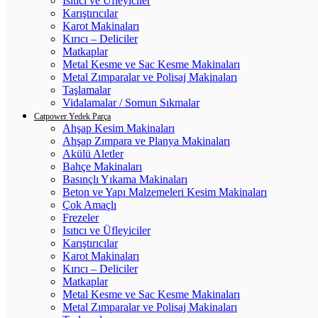
Isıtıcı ve Üfleyiciler
Karıştırıcılar
Karot Makinaları
Kırıcı – Deliciler
Matkaplar
Metal Kesme ve Sac Kesme Makinaları
Metal Zımparalar ve Polisaj Makinaları
Taşlamalar
Vidalamalar / Somun Sıkmalar
Catpower Yedek Parça
Ahşap Kesim Makinaları
Ahşap Zımpara ve Planya Makinaları
Akülü Aletler
Bahçe Makinaları
Basınçlı Yıkama Makinaları
Beton ve Yapı Malzemeleri Kesim Makinaları
Çok Amaçlı
Frezeler
Isıtıcı ve Üfleyiciler
Karıştırıcılar
Karot Makinaları
Kırıcı – Deliciler
Matkaplar
Metal Kesme ve Sac Kesme Makinaları
Metal Zımparalar ve Polisaj Makinaları