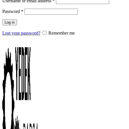
Username or email address
*
Password
*
Log in
Lost your password?
Remember me
0
items
/
0.00
₺
Menu