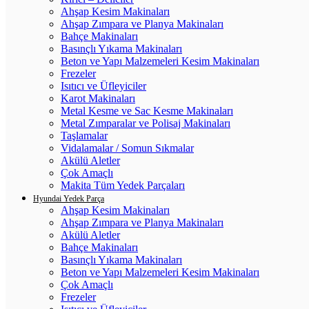
Ahşap Kesim Makinaları
Ahşap Zımpara ve Planya Makinaları
Bahçe Makinaları
Basınçlı Yıkama Makinaları
Beton ve Yapı Malzemeleri Kesim Makinaları
Frezeler
Isıtıcı ve Üfleyiciler
Karot Makinaları
Metal Kesme ve Sac Kesme Makinaları
Metal Zımparalar ve Polisaj Makinaları
Taşlamalar
Vidalamalar / Somun Sıkmalar
Akülü Aletler
Çok Amaçlı
Makita Tüm Yedek Parçaları
Hyundai Yedek Parça
Ahşap Kesim Makinaları
Ahşap Zımpara ve Planya Makinaları
Akülü Aletler
Bahçe Makinaları
Basınçlı Yıkama Makinaları
Beton ve Yapı Malzemeleri Kesim Makinaları
Çok Amaçlı
Frezeler