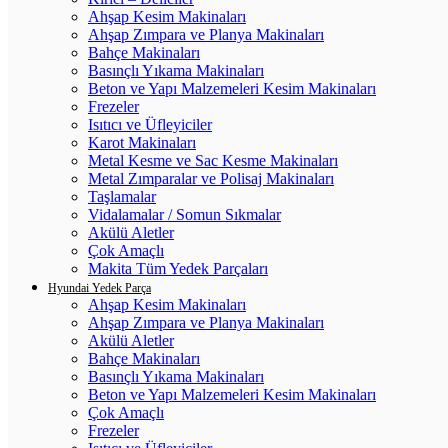
Ahşap Kesim Makinaları
Ahşap Zımpara ve Planya Makinaları
Bahçe Makinaları
Basınçlı Yıkama Makinaları
Beton ve Yapı Malzemeleri Kesim Makinaları
Frezeler
Isıtıcı ve Üfleyiciler
Karot Makinaları
Metal Kesme ve Sac Kesme Makinaları
Metal Zımparalar ve Polisaj Makinaları
Taşlamalar
Vidalamalar / Somun Sıkmalar
Akülü Aletler
Çok Amaçlı
Makita Tüm Yedek Parçaları
Hyundai Yedek Parça
Ahşap Kesim Makinaları
Ahşap Zımpara ve Planya Makinaları
Akülü Aletler
Bahçe Makinaları
Basınçlı Yıkama Makinaları
Beton ve Yapı Malzemeleri Kesim Makinaları
Çok Amaçlı
Frezeler