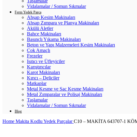
Taşlamalar
Vidalamalar / Somun Sıkmalar
Ferm Yedek Parça
Ahşap Kesim Makinaları
Ahşap Zımpara ve Planya Makinaları
Akülü Aletler
Bahçe Makinaları
Basınçlı Yıkama Makinaları
Beton ve Yapı Malzemeleri Kesim Makinaları
Çok Amaçlı
Frezeler
Isıtıcı ve Üfleyiciler
Karıştırıcılar
Karot Makinaları
Kırıcı – Deliciler
Matkaplar
Metal Kesme ve Sac Kesme Makinaları
Metal Zımparalar ve Polisaj Makinaları
Taşlamalar
Vidalamalar / Somun Sıkmalar
Blog
Home
Makita Kodlu Yedek Parçalar
C10 – MAKİTA 643707-1 K