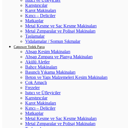
Isıtıcı ve Üfleyiciler
Karıştırıcılar
Karot Makinaları
Kırıcı – Deliciler
Matkaplar
Metal Kesme ve Sac Kesme Makinaları
Metal Zımparalar ve Polisaj Makinaları
Taşlamalar
Vidalamalar / Somun Sıkmalar
Catpower Yedek Parça
Ahşap Kesim Makinaları
Ahşap Zımpara ve Planya Makinaları
Akülü Aletler
Bahçe Makinaları
Basınçlı Yıkama Makinaları
Beton ve Yapı Malzemeleri Kesim Makinaları
Çok Amaçlı
Frezeler
Isıtıcı ve Üfleyiciler
Karıştırıcılar
Karot Makinaları
Kırıcı – Deliciler
Matkaplar
Metal Kesme ve Sac Kesme Makinaları
Metal Zımparalar ve Polisaj Makinaları