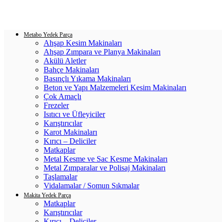
Login / Register
0
items
/
0.00
₺
Metabo Yedek Parça
Ahşap Kesim Makinaları
Ahşap Zımpara ve Planya Makinaları
Akülü Aletler
Bahçe Makinaları
Basınçlı Yıkama Makinaları
Beton ve Yapı Malzemeleri Kesim Makinaları
Çok Amaçlı
Frezeler
Isıtıcı ve Üfleyiciler
Karıştırıcılar
Karot Makinaları
Kırıcı – Deliciler
Matkaplar
Metal Kesme ve Sac Kesme Makinaları
Metal Zımparalar ve Polisaj Makinaları
Taşlamalar
Vidalamalar / Somun Sıkmalar
Makita Yedek Parça
Matkaplar
Karıştırıcılar
Kırıcı – Deliciler