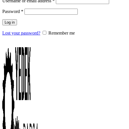
Username or email address
*
Password
*
Log in
Lost your password?
Remember me
0
items
/
0.00
₺
Menu