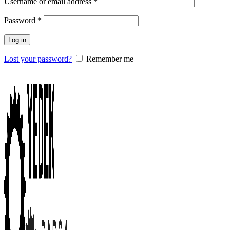
Username or email address
*
Password
*
Log in
Lost your password?
Remember me
0
items
/
0.00
₺
Menu