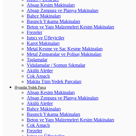
Ahşap Kesim Makinaları
Ahşap Zımpara ve Planya Makinaları
Bahçe Makinaları
Basınçlı Yıkama Makinaları
Beton ve Yapı Malzemeleri Kesim Makinaları
Frezeler
Isıtıcı ve Üfleyiciler
Karot Makinaları
Metal Kesme ve Sac Kesme Makinaları
Metal Zımparalar ve Polisaj Makinaları
Taşlamalar
Vidalamalar / Somun Sıkmalar
Akülü Aletler
Çok Amaçlı
Makita Tüm Yedek Parçaları
Hyundai Yedek Parça
Ahşap Kesim Makinaları
Ahşap Zımpara ve Planya Makinaları
Akülü Aletler
Bahçe Makinaları
Basınçlı Yıkama Makinaları
Beton ve Yapı Malzemeleri Kesim Makinaları
Çok Amaçlı
Frezeler