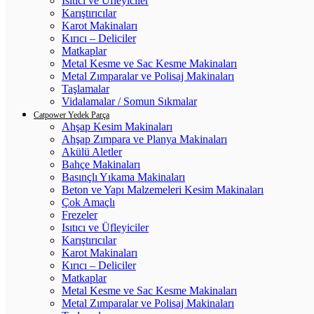
Isıtıcı ve Üfleyiciler
Karıştırıcılar
Karot Makinaları
Kırıcı – Deliciler
Matkaplar
Metal Kesme ve Sac Kesme Makinaları
Metal Zımparalar ve Polisaj Makinaları
Taşlamalar
Vidalamalar / Somun Sıkmalar
Catpower Yedek Parça
Ahşap Kesim Makinaları
Ahşap Zımpara ve Planya Makinaları
Akülü Aletler
Bahçe Makinaları
Basınçlı Yıkama Makinaları
Beton ve Yapı Malzemeleri Kesim Makinaları
Çok Amaçlı
Frezeler
Isıtıcı ve Üfleyiciler
Karıştırıcılar
Karot Makinaları
Kırıcı – Deliciler
Matkaplar
Metal Kesme ve Sac Kesme Makinaları
Metal Zımparalar ve Polisaj Makinaları