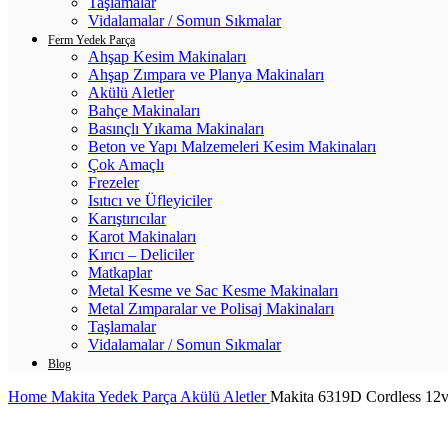
Taşlamalar
Vidalamalar / Somun Sıkmalar
Ferm Yedek Parça
Ahşap Kesim Makinaları
Ahşap Zımpara ve Planya Makinaları
Akülü Aletler
Bahçe Makinaları
Basınçlı Yıkama Makinaları
Beton ve Yapı Malzemeleri Kesim Makinaları
Çok Amaçlı
Frezeler
Isıtıcı ve Üfleyiciler
Karıştırıcılar
Karot Makinaları
Kırıcı – Deliciler
Matkaplar
Metal Kesme ve Sac Kesme Makinaları
Metal Zımparalar ve Polisaj Makinaları
Taşlamalar
Vidalamalar / Somun Sıkmalar
Blog
Home
Makita Yedek Parça
Akülü Aletler
Makita 6319D Cordless 12v D