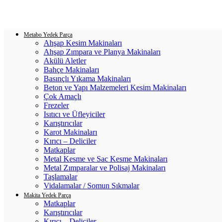
Login / Register
0
items
/
0.00
₺
Metabo Yedek Parça
Ahşap Kesim Makinaları
Ahşap Zımpara ve Planya Makinaları
Akülü Aletler
Bahçe Makinaları
Basınçlı Yıkama Makinaları
Beton ve Yapı Malzemeleri Kesim Makinaları
Çok Amaçlı
Frezeler
Isıtıcı ve Üfleyiciler
Karıştırıcılar
Karot Makinaları
Kırıcı – Deliciler
Matkaplar
Metal Kesme ve Sac Kesme Makinaları
Metal Zımparalar ve Polisaj Makinaları
Taşlamalar
Vidalamalar / Somun Sıkmalar
Makita Yedek Parça
Matkaplar
Karıştırıcılar
Kırıcı – Deliciler