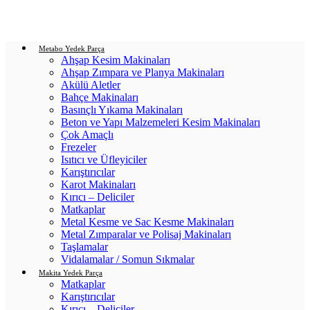
Login / Register
0
items
/
0.00
₺
Metabo Yedek Parça
Ahşap Kesim Makinaları
Ahşap Zımpara ve Planya Makinaları
Akülü Aletler
Bahçe Makinaları
Basınçlı Yıkama Makinaları
Beton ve Yapı Malzemeleri Kesim Makinaları
Çok Amaçlı
Frezeler
Isıtıcı ve Üfleyiciler
Karıştırıcılar
Karot Makinaları
Kırıcı – Deliciler
Matkaplar
Metal Kesme ve Sac Kesme Makinaları
Metal Zımparalar ve Polisaj Makinaları
Taşlamalar
Vidalamalar / Somun Sıkmalar
Makita Yedek Parça
Matkaplar
Karıştırıcılar
Kırıcı – Deliciler