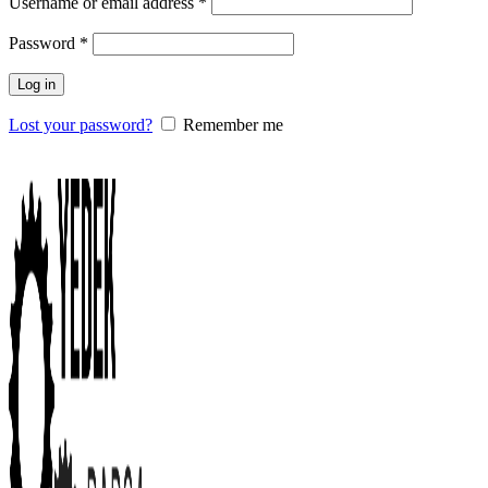
Username or email address
*
Password
*
Log in
Lost your password?
Remember me
0
items
/
0.00
₺
Menu