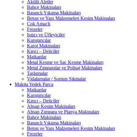
Akülü Aletler
Bahçe Makinaları
Basınçlı Yıkama Makinaları
Beton ve Yapı Malzemeleri Kesim Makinaları
Çok Amaçlı
Frezeler
Isıtıcı ve Üfleyiciler
Karıştırıcılar
Karot Makinaları
Kırıcı – Deliciler
Matkaplar
Metal Kesme ve Sac Kesme Makinaları
Metal Zımparalar ve Polisaj Makinaları
Taşlamalar
Vidalamalar / Somun Sıkmalar
Makita Yedek Parça
Matkaplar
Karıştırıcılar
Kırıcı – Deliciler
Ahşap Kesim Makinaları
Ahşap Zımpara ve Planya Makinaları
Bahçe Makinaları
Basınçlı Yıkama Makinaları
Beton ve Yapı Malzemeleri Kesim Makinaları
Frezeler