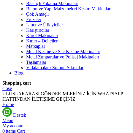
Basınçlı Yıkama Makinaları
Beton ve Yapı Malzemeleri Kesim Makinaları
Çok Amaçlı
Frezeler
Isıtıcı ve Üfleyiciler
Karıştırıcılar
Karot Makinaları
Kırıcı – Deliciler
Matkaplar
Metal Kesme ve Sac Kesme Makinaları
Metal Zımparalar ve Polisaj Makinaları
Taşlamalar
Vidalamalar / Somun Sıkmalar
Blog
Shopping cart
close
ULUSLARARASI GÖNDERİMLERİNİZ İÇİN WHATSAPP
HATTINDAN İLETİŞİME GEÇİNİZ.
Home
Destek
Menu
My account
0
items
Cart