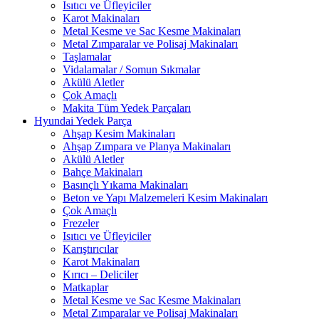
Isıtıcı ve Üfleyiciler
Karot Makinaları
Metal Kesme ve Sac Kesme Makinaları
Metal Zımparalar ve Polisaj Makinaları
Taşlamalar
Vidalamalar / Somun Sıkmalar
Akülü Aletler
Çok Amaçlı
Makita Tüm Yedek Parçaları
Hyundai Yedek Parça
Ahşap Kesim Makinaları
Ahşap Zımpara ve Planya Makinaları
Akülü Aletler
Bahçe Makinaları
Basınçlı Yıkama Makinaları
Beton ve Yapı Malzemeleri Kesim Makinaları
Çok Amaçlı
Frezeler
Isıtıcı ve Üfleyiciler
Karıştırıcılar
Karot Makinaları
Kırıcı – Deliciler
Matkaplar
Metal Kesme ve Sac Kesme Makinaları
Metal Zımparalar ve Polisaj Makinaları