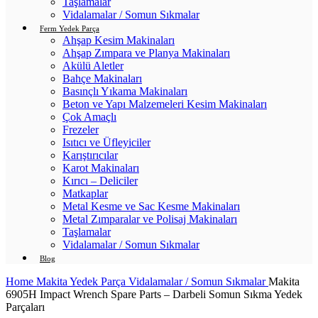
Taşlamalar
Vidalamalar / Somun Sıkmalar
Ferm Yedek Parça
Ahşap Kesim Makinaları
Ahşap Zımpara ve Planya Makinaları
Akülü Aletler
Bahçe Makinaları
Basınçlı Yıkama Makinaları
Beton ve Yapı Malzemeleri Kesim Makinaları
Çok Amaçlı
Frezeler
Isıtıcı ve Üfleyiciler
Karıştırıcılar
Karot Makinaları
Kırıcı – Deliciler
Matkaplar
Metal Kesme ve Sac Kesme Makinaları
Metal Zımparalar ve Polisaj Makinaları
Taşlamalar
Vidalamalar / Somun Sıkmalar
Blog
Home
Makita Yedek Parça
Vidalamalar / Somun Sıkmalar
Makita
6905H Impact Wrench Spare Parts – Darbeli Somun Sıkma Yedek
Parçaları