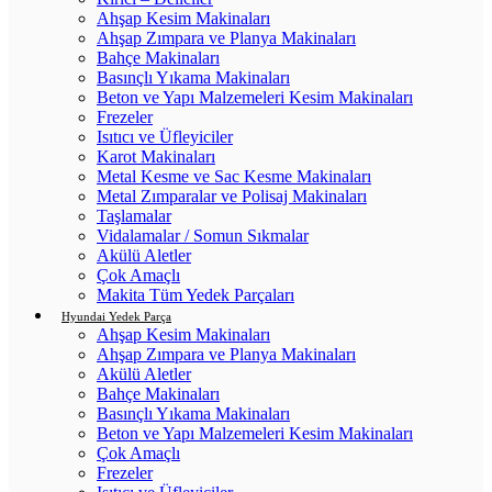
Ahşap Kesim Makinaları
Ahşap Zımpara ve Planya Makinaları
Bahçe Makinaları
Basınçlı Yıkama Makinaları
Beton ve Yapı Malzemeleri Kesim Makinaları
Frezeler
Isıtıcı ve Üfleyiciler
Karot Makinaları
Metal Kesme ve Sac Kesme Makinaları
Metal Zımparalar ve Polisaj Makinaları
Taşlamalar
Vidalamalar / Somun Sıkmalar
Akülü Aletler
Çok Amaçlı
Makita Tüm Yedek Parçaları
Hyundai Yedek Parça
Ahşap Kesim Makinaları
Ahşap Zımpara ve Planya Makinaları
Akülü Aletler
Bahçe Makinaları
Basınçlı Yıkama Makinaları
Beton ve Yapı Malzemeleri Kesim Makinaları
Çok Amaçlı
Frezeler