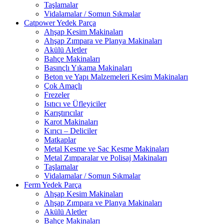
Taşlamalar
Vidalamalar / Somun Sıkmalar
Catpower Yedek Parça
Ahşap Kesim Makinaları
Ahşap Zımpara ve Planya Makinaları
Akülü Aletler
Bahçe Makinaları
Basınçlı Yıkama Makinaları
Beton ve Yapı Malzemeleri Kesim Makinaları
Çok Amaçlı
Frezeler
Isıtıcı ve Üfleyiciler
Karıştırıcılar
Karot Makinaları
Kırıcı – Deliciler
Matkaplar
Metal Kesme ve Sac Kesme Makinaları
Metal Zımparalar ve Polisaj Makinaları
Taşlamalar
Vidalamalar / Somun Sıkmalar
Ferm Yedek Parça
Ahşap Kesim Makinaları
Ahşap Zımpara ve Planya Makinaları
Akülü Aletler
Bahçe Makinaları