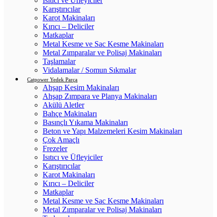
Isıtıcı ve Üfleyiciler
Karıştırıcılar
Karot Makinaları
Kırıcı – Deliciler
Matkaplar
Metal Kesme ve Sac Kesme Makinaları
Metal Zımparalar ve Polisaj Makinaları
Taşlamalar
Vidalamalar / Somun Sıkmalar
Catpower Yedek Parça
Ahşap Kesim Makinaları
Ahşap Zımpara ve Planya Makinaları
Akülü Aletler
Bahçe Makinaları
Basınçlı Yıkama Makinaları
Beton ve Yapı Malzemeleri Kesim Makinaları
Çok Amaçlı
Frezeler
Isıtıcı ve Üfleyiciler
Karıştırıcılar
Karot Makinaları
Kırıcı – Deliciler
Matkaplar
Metal Kesme ve Sac Kesme Makinaları
Metal Zımparalar ve Polisaj Makinaları