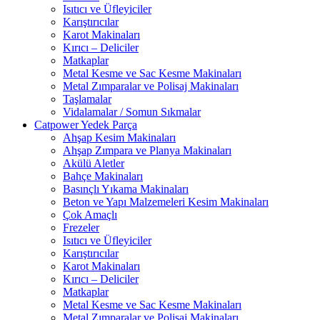
Isıtıcı ve Üfleyiciler
Karıştırıcılar
Karot Makinaları
Kırıcı – Deliciler
Matkaplar
Metal Kesme ve Sac Kesme Makinaları
Metal Zımparalar ve Polisaj Makinaları
Taşlamalar
Vidalamalar / Somun Sıkmalar
Catpower Yedek Parça
Ahşap Kesim Makinaları
Ahşap Zımpara ve Planya Makinaları
Akülü Aletler
Bahçe Makinaları
Basınçlı Yıkama Makinaları
Beton ve Yapı Malzemeleri Kesim Makinaları
Çok Amaçlı
Frezeler
Isıtıcı ve Üfleyiciler
Karıştırıcılar
Karot Makinaları
Kırıcı – Deliciler
Matkaplar
Metal Kesme ve Sac Kesme Makinaları
Metal Zımparalar ve Polisaj Makinaları