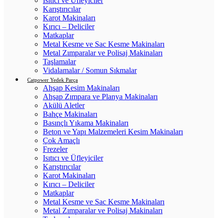
Isıtıcı ve Üfleyiciler
Karıştırıcılar
Karot Makinaları
Kırıcı – Deliciler
Matkaplar
Metal Kesme ve Sac Kesme Makinaları
Metal Zımparalar ve Polisaj Makinaları
Taşlamalar
Vidalamalar / Somun Sıkmalar
Catpower Yedek Parça
Ahşap Kesim Makinaları
Ahşap Zımpara ve Planya Makinaları
Akülü Aletler
Bahçe Makinaları
Basınçlı Yıkama Makinaları
Beton ve Yapı Malzemeleri Kesim Makinaları
Çok Amaçlı
Frezeler
Isıtıcı ve Üfleyiciler
Karıştırıcılar
Karot Makinaları
Kırıcı – Deliciler
Matkaplar
Metal Kesme ve Sac Kesme Makinaları
Metal Zımparalar ve Polisaj Makinaları