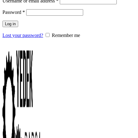
Username or email address
*
Password
*
Log in
Lost your password?
Remember me
0
items
/
0.00
₺
Menu