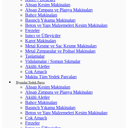
Ahşap Kesim Makinaları
Ahşap Zımpara ve Planya Makinaları
Bahçe Makinaları
Basınçlı Yıkama Makinaları
Beton ve Yapı Malzemeleri Kesim Makinaları
Frezeler
Isıtıcı ve Üfleyiciler
Karot Makinaları
Metal Kesme ve Sac Kesme Makinaları
Metal Zımparalar ve Polisaj Makinaları
Taşlamalar
Vidalamalar / Somun Sıkmalar
Akülü Aletler
Çok Amaçlı
Makita Tüm Yedek Parçaları
Hyundai Yedek Parça
Ahşap Kesim Makinaları
Ahşap Zımpara ve Planya Makinaları
Akülü Aletler
Bahçe Makinaları
Basınçlı Yıkama Makinaları
Beton ve Yapı Malzemeleri Kesim Makinaları
Çok Amaçlı
Frezeler