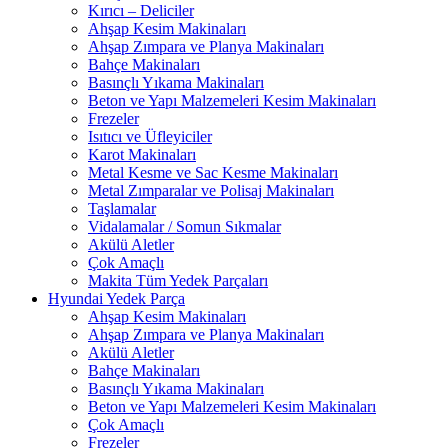
Kırıcı – Deliciler
Ahşap Kesim Makinaları
Ahşap Zımpara ve Planya Makinaları
Bahçe Makinaları
Basınçlı Yıkama Makinaları
Beton ve Yapı Malzemeleri Kesim Makinaları
Frezeler
Isıtıcı ve Üfleyiciler
Karot Makinaları
Metal Kesme ve Sac Kesme Makinaları
Metal Zımparalar ve Polisaj Makinaları
Taşlamalar
Vidalamalar / Somun Sıkmalar
Akülü Aletler
Çok Amaçlı
Makita Tüm Yedek Parçaları
Hyundai Yedek Parça
Ahşap Kesim Makinaları
Ahşap Zımpara ve Planya Makinaları
Akülü Aletler
Bahçe Makinaları
Basınçlı Yıkama Makinaları
Beton ve Yapı Malzemeleri Kesim Makinaları
Çok Amaçlı
Frezeler