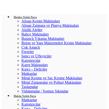
Login / Register
0
items
/
0.00
₺
Metabo Yedek Parça
Ahşap Kesim Makinaları
Ahşap Zımpara ve Planya Makinaları
Akülü Aletler
Bahçe Makinaları
Basınçlı Yıkama Makinaları
Beton ve Yapı Malzemeleri Kesim Makinaları
Çok Amaçlı
Frezeler
Isıtıcı ve Üfleyiciler
Karıştırıcılar
Karot Makinaları
Kırıcı – Deliciler
Matkaplar
Metal Kesme ve Sac Kesme Makinaları
Metal Zımparalar ve Polisaj Makinaları
Taşlamalar
Vidalamalar / Somun Sıkmalar
Makita Yedek Parça
Matkaplar
Karıştırıcılar
Kırıcı – Deliciler