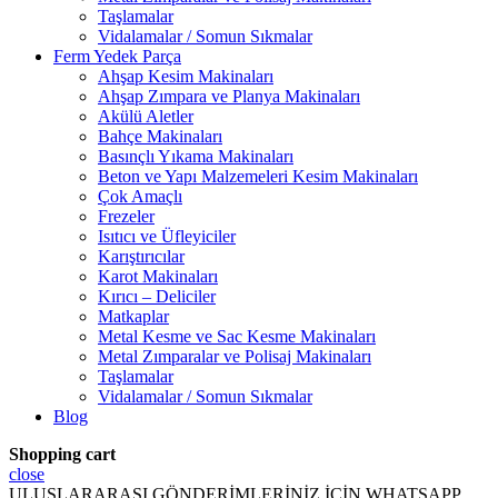
Taşlamalar
Vidalamalar / Somun Sıkmalar
Ferm Yedek Parça
Ahşap Kesim Makinaları
Ahşap Zımpara ve Planya Makinaları
Akülü Aletler
Bahçe Makinaları
Basınçlı Yıkama Makinaları
Beton ve Yapı Malzemeleri Kesim Makinaları
Çok Amaçlı
Frezeler
Isıtıcı ve Üfleyiciler
Karıştırıcılar
Karot Makinaları
Kırıcı – Deliciler
Matkaplar
Metal Kesme ve Sac Kesme Makinaları
Metal Zımparalar ve Polisaj Makinaları
Taşlamalar
Vidalamalar / Somun Sıkmalar
Blog
Shopping cart
close
ULUSLARARASI GÖNDERİMLERİNİZ İÇİN WHATSAPP