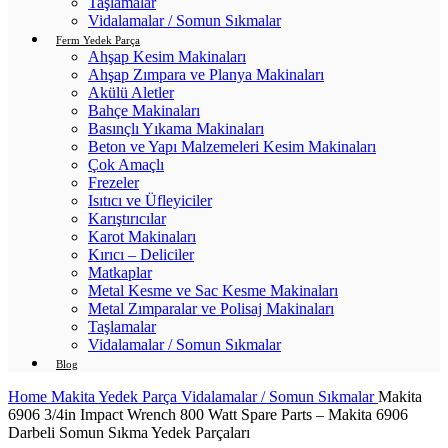
Taşlamalar
Vidalamalar / Somun Sıkmalar
Ferm Yedek Parça
Ahşap Kesim Makinaları
Ahşap Zımpara ve Planya Makinaları
Akülü Aletler
Bahçe Makinaları
Basınçlı Yıkama Makinaları
Beton ve Yapı Malzemeleri Kesim Makinaları
Çok Amaçlı
Frezeler
Isıtıcı ve Üfleyiciler
Karıştırıcılar
Karot Makinaları
Kırıcı – Deliciler
Matkaplar
Metal Kesme ve Sac Kesme Makinaları
Metal Zımparalar ve Polisaj Makinaları
Taşlamalar
Vidalamalar / Somun Sıkmalar
Blog
Home
Makita Yedek Parça
Vidalamalar / Somun Sıkmalar
Makita
6906 3/4in Impact Wrench 800 Watt Spare Parts – Makita 6906
Darbeli Somun Sıkma Yedek Parçaları