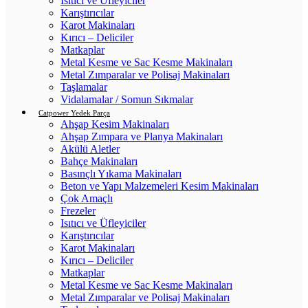
Isıtıcı ve Üfleyiciler
Karıştırıcılar
Karot Makinaları
Kırıcı – Deliciler
Matkaplar
Metal Kesme ve Sac Kesme Makinaları
Metal Zımparalar ve Polisaj Makinaları
Taşlamalar
Vidalamalar / Somun Sıkmalar
Catpower Yedek Parça
Ahşap Kesim Makinaları
Ahşap Zımpara ve Planya Makinaları
Akülü Aletler
Bahçe Makinaları
Basınçlı Yıkama Makinaları
Beton ve Yapı Malzemeleri Kesim Makinaları
Çok Amaçlı
Frezeler
Isıtıcı ve Üfleyiciler
Karıştırıcılar
Karot Makinaları
Kırıcı – Deliciler
Matkaplar
Metal Kesme ve Sac Kesme Makinaları
Metal Zımparalar ve Polisaj Makinaları