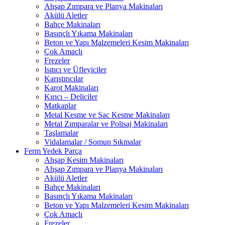
Ahşap Zımpara ve Planya Makinaları
Akülü Aletler
Bahçe Makinaları
Basınçlı Yıkama Makinaları
Beton ve Yapı Malzemeleri Kesim Makinaları
Çok Amaçlı
Frezeler
Isıtıcı ve Üfleyiciler
Karıştırıcılar
Karot Makinaları
Kırıcı – Deliciler
Matkaplar
Metal Kesme ve Sac Kesme Makinaları
Metal Zımparalar ve Polisaj Makinaları
Taşlamalar
Vidalamalar / Somun Sıkmalar
Ferm Yedek Parça
Ahşap Kesim Makinaları
Ahşap Zımpara ve Planya Makinaları
Akülü Aletler
Bahçe Makinaları
Basınçlı Yıkama Makinaları
Beton ve Yapı Malzemeleri Kesim Makinaları
Çok Amaçlı
Frezeler