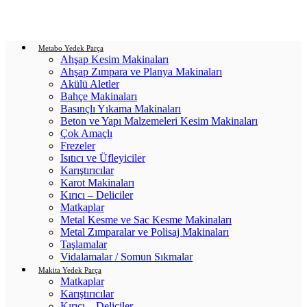
Login / Register
0
items
/
0.00
₺
Metabo Yedek Parça
Ahşap Kesim Makinaları
Ahşap Zımpara ve Planya Makinaları
Akülü Aletler
Bahçe Makinaları
Basınçlı Yıkama Makinaları
Beton ve Yapı Malzemeleri Kesim Makinaları
Çok Amaçlı
Frezeler
Isıtıcı ve Üfleyiciler
Karıştırıcılar
Karot Makinaları
Kırıcı – Deliciler
Matkaplar
Metal Kesme ve Sac Kesme Makinaları
Metal Zımparalar ve Polisaj Makinaları
Taşlamalar
Vidalamalar / Somun Sıkmalar
Makita Yedek Parça
Matkaplar
Karıştırıcılar
Kırıcı – Deliciler