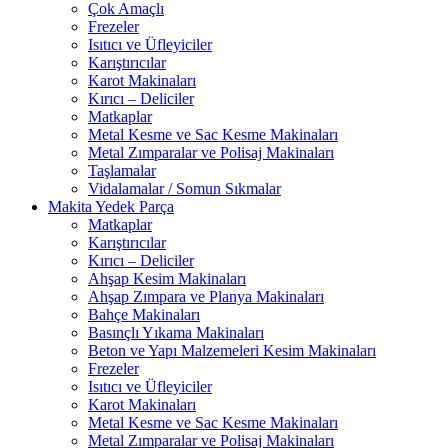
Çok Amaçlı
Frezeler
Isıtıcı ve Üfleyiciler
Karıştırıcılar
Karot Makinaları
Kırıcı – Deliciler
Matkaplar
Metal Kesme ve Sac Kesme Makinaları
Metal Zımparalar ve Polisaj Makinaları
Taşlamalar
Vidalamalar / Somun Sıkmalar
Makita Yedek Parça
Matkaplar
Karıştırıcılar
Kırıcı – Deliciler
Ahşap Kesim Makinaları
Ahşap Zımpara ve Planya Makinaları
Bahçe Makinaları
Basınçlı Yıkama Makinaları
Beton ve Yapı Malzemeleri Kesim Makinaları
Frezeler
Isıtıcı ve Üfleyiciler
Karot Makinaları
Metal Kesme ve Sac Kesme Makinaları
Metal Zımparalar ve Polisaj Makinaları