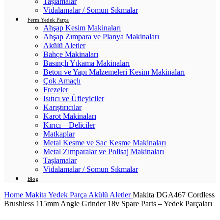
Taşlamalar
Vidalamalar / Somun Sıkmalar
Ferm Yedek Parça
Ahşap Kesim Makinaları
Ahşap Zımpara ve Planya Makinaları
Akülü Aletler
Bahçe Makinaları
Basınçlı Yıkama Makinaları
Beton ve Yapı Malzemeleri Kesim Makinaları
Çok Amaçlı
Frezeler
Isıtıcı ve Üfleyiciler
Karıştırıcılar
Karot Makinaları
Kırıcı – Deliciler
Matkaplar
Metal Kesme ve Sac Kesme Makinaları
Metal Zımparalar ve Polisaj Makinaları
Taşlamalar
Vidalamalar / Somun Sıkmalar
Blog
Home
Makita Yedek Parça
Akülü Aletler
Makita DGA467 Cordless
Brushless 115mm Angle Grinder 18v Spare Parts – Yedek Parçaları