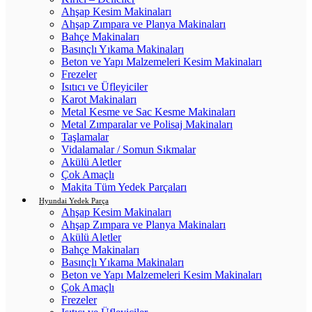
Ahşap Kesim Makinaları
Ahşap Zımpara ve Planya Makinaları
Bahçe Makinaları
Basınçlı Yıkama Makinaları
Beton ve Yapı Malzemeleri Kesim Makinaları
Frezeler
Isıtıcı ve Üfleyiciler
Karot Makinaları
Metal Kesme ve Sac Kesme Makinaları
Metal Zımparalar ve Polisaj Makinaları
Taşlamalar
Vidalamalar / Somun Sıkmalar
Akülü Aletler
Çok Amaçlı
Makita Tüm Yedek Parçaları
Hyundai Yedek Parça
Ahşap Kesim Makinaları
Ahşap Zımpara ve Planya Makinaları
Akülü Aletler
Bahçe Makinaları
Basınçlı Yıkama Makinaları
Beton ve Yapı Malzemeleri Kesim Makinaları
Çok Amaçlı
Frezeler