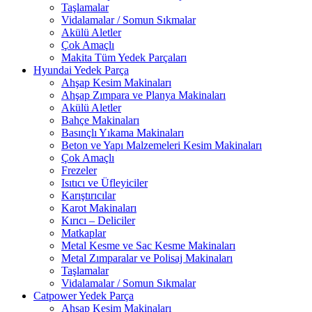
Taşlamalar
Vidalamalar / Somun Sıkmalar
Akülü Aletler
Çok Amaçlı
Makita Tüm Yedek Parçaları
Hyundai Yedek Parça
Ahşap Kesim Makinaları
Ahşap Zımpara ve Planya Makinaları
Akülü Aletler
Bahçe Makinaları
Basınçlı Yıkama Makinaları
Beton ve Yapı Malzemeleri Kesim Makinaları
Çok Amaçlı
Frezeler
Isıtıcı ve Üfleyiciler
Karıştırıcılar
Karot Makinaları
Kırıcı – Deliciler
Matkaplar
Metal Kesme ve Sac Kesme Makinaları
Metal Zımparalar ve Polisaj Makinaları
Taşlamalar
Vidalamalar / Somun Sıkmalar
Catpower Yedek Parça
Ahşap Kesim Makinaları