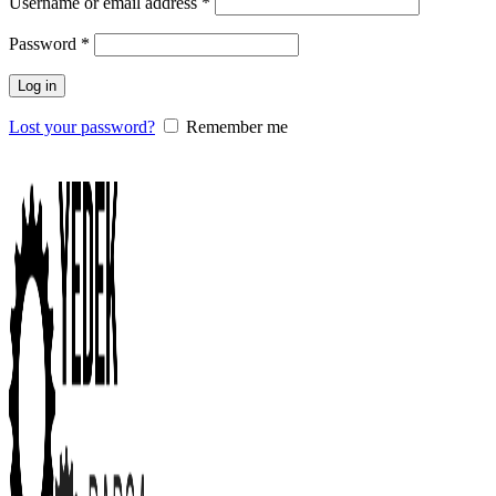
Username or email address
*
Password
*
Log in
Lost your password?
Remember me
0
items
/
0.00
₺
Menu