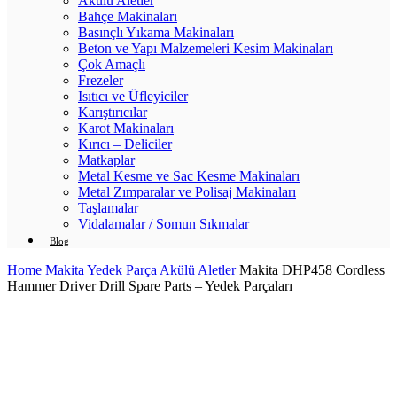
Akülü Aletler
Bahçe Makinaları
Basınçlı Yıkama Makinaları
Beton ve Yapı Malzemeleri Kesim Makinaları
Çok Amaçlı
Frezeler
Isıtıcı ve Üfleyiciler
Karıştırıcılar
Karot Makinaları
Kırıcı – Deliciler
Matkaplar
Metal Kesme ve Sac Kesme Makinaları
Metal Zımparalar ve Polisaj Makinaları
Taşlamalar
Vidalamalar / Somun Sıkmalar
Blog
Home
Makita Yedek Parça
Akülü Aletler
Makita DHP458 Cordless
Hammer Driver Drill Spare Parts – Yedek Parçaları