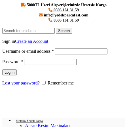
5000TL Üzeri Alışverişlerinizde Ücretsiz Kargo
0506 161 31 59
info@yedekparcafast.com
0506 161 31 59
Search
Login / Register
Sign in
Create an Account
Username or email address
*
Password
*
Log in
Lost your password?
Remember me
0
items
/
0.00
₺
Menu
Login / Register
0
items
/
0.00
₺
Metabo Yedek Parça
Ahşap Kesim Makinaları