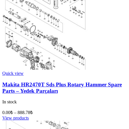
Quick view
Makita HR2470T Sds Plus Rotary Hammer Spare
Parts – Yedek Parçaları
In stock
0.00
₺
–
888.78
₺
View products