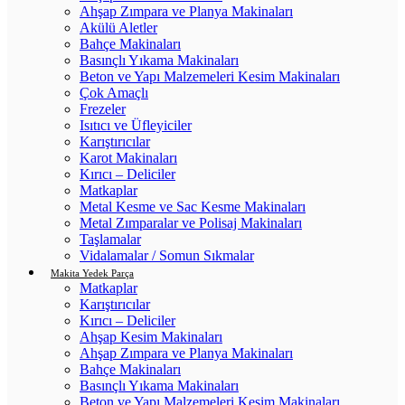
Ahşap Zımpara ve Planya Makinaları
Akülü Aletler
Bahçe Makinaları
Basınçlı Yıkama Makinaları
Beton ve Yapı Malzemeleri Kesim Makinaları
Çok Amaçlı
Frezeler
Isıtıcı ve Üfleyiciler
Karıştırıcılar
Karot Makinaları
Kırıcı – Deliciler
Matkaplar
Metal Kesme ve Sac Kesme Makinaları
Metal Zımparalar ve Polisaj Makinaları
Taşlamalar
Vidalamalar / Somun Sıkmalar
Makita Yedek Parça
Matkaplar
Karıştırıcılar
Kırıcı – Deliciler
Ahşap Kesim Makinaları
Ahşap Zımpara ve Planya Makinaları
Bahçe Makinaları
Basınçlı Yıkama Makinaları
Beton ve Yapı Malzemeleri Kesim Makinaları