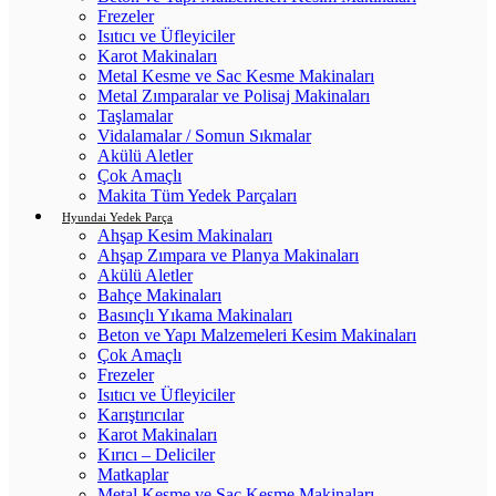
Frezeler
Isıtıcı ve Üfleyiciler
Karot Makinaları
Metal Kesme ve Sac Kesme Makinaları
Metal Zımparalar ve Polisaj Makinaları
Taşlamalar
Vidalamalar / Somun Sıkmalar
Akülü Aletler
Çok Amaçlı
Makita Tüm Yedek Parçaları
Hyundai Yedek Parça
Ahşap Kesim Makinaları
Ahşap Zımpara ve Planya Makinaları
Akülü Aletler
Bahçe Makinaları
Basınçlı Yıkama Makinaları
Beton ve Yapı Malzemeleri Kesim Makinaları
Çok Amaçlı
Frezeler
Isıtıcı ve Üfleyiciler
Karıştırıcılar
Karot Makinaları
Kırıcı – Deliciler
Matkaplar
Metal Kesme ve Sac Kesme Makinaları