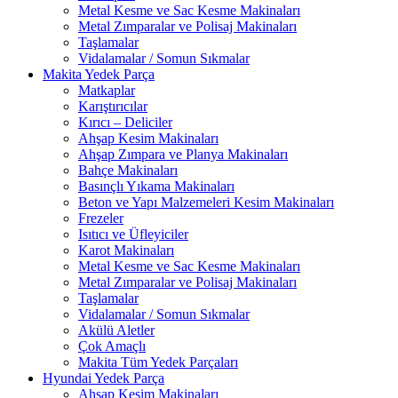
Metal Kesme ve Sac Kesme Makinaları
Metal Zımparalar ve Polisaj Makinaları
Taşlamalar
Vidalamalar / Somun Sıkmalar
Makita Yedek Parça
Matkaplar
Karıştırıcılar
Kırıcı – Deliciler
Ahşap Kesim Makinaları
Ahşap Zımpara ve Planya Makinaları
Bahçe Makinaları
Basınçlı Yıkama Makinaları
Beton ve Yapı Malzemeleri Kesim Makinaları
Frezeler
Isıtıcı ve Üfleyiciler
Karot Makinaları
Metal Kesme ve Sac Kesme Makinaları
Metal Zımparalar ve Polisaj Makinaları
Taşlamalar
Vidalamalar / Somun Sıkmalar
Akülü Aletler
Çok Amaçlı
Makita Tüm Yedek Parçaları
Hyundai Yedek Parça
Ahşap Kesim Makinaları