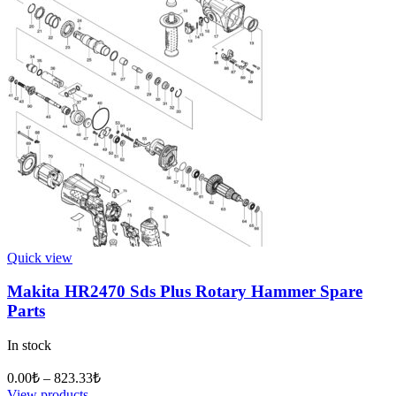
Quick view
Makita HR2470 Sds Plus Rotary Hammer Spare
Parts
In stock
0.00
₺
–
823.33
₺
View products