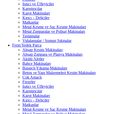
Isıtıcı ve Üfleyiciler
Karıştırıcılar
Karot Makinaları
Kırıcı – Deliciler
Matkaplar
Metal Kesme ve Sac Kesme Makinaları
Metal Zımparalar ve Polisaj Makinaları
Taşlamalar
Vidalamalar / Somun Sıkmalar
Ferm Yedek Parça
Ahşap Kesim Makinaları
Ahşap Zımpara ve Planya Makinaları
Akülü Aletler
Bahçe Makinaları
Basınçlı Yıkama Makinaları
Beton ve Yapı Malzemeleri Kesim Makinaları
Çok Amaçlı
Frezeler
Isıtıcı ve Üfleyiciler
Karıştırıcılar
Karot Makinaları
Kırıcı – Deliciler
Matkaplar
Metal Kesme ve Sac Kesme Makinaları
Metal Zımparalar ve Polisaj Makinaları