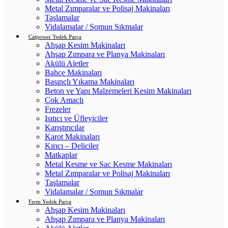
Metal Zımparalar ve Polisaj Makinaları
Taşlamalar
Vidalamalar / Somun Sıkmalar
Catpower Yedek Parça
Ahşap Kesim Makinaları
Ahşap Zımpara ve Planya Makinaları
Akülü Aletler
Bahçe Makinaları
Basınçlı Yıkama Makinaları
Beton ve Yapı Malzemeleri Kesim Makinaları
Çok Amaçlı
Frezeler
Isıtıcı ve Üfleyiciler
Karıştırıcılar
Karot Makinaları
Kırıcı – Deliciler
Matkaplar
Metal Kesme ve Sac Kesme Makinaları
Metal Zımparalar ve Polisaj Makinaları
Taşlamalar
Vidalamalar / Somun Sıkmalar
Ferm Yedek Parça
Ahşap Kesim Makinaları
Ahşap Zımpara ve Planya Makinaları