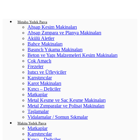
Login / Register
0
items
/
0.00
₺
Metabo Yedek Parça
Ahşap Kesim Makinaları
Ahşap Zımpara ve Planya Makinaları
Akülü Aletler
Bahçe Makinaları
Basınçlı Yıkama Makinaları
Beton ve Yapı Malzemeleri Kesim Makinaları
Çok Amaçlı
Frezeler
Isıtıcı ve Üfleyiciler
Karıştırıcılar
Karot Makinaları
Kırıcı – Deliciler
Matkaplar
Metal Kesme ve Sac Kesme Makinaları
Metal Zımparalar ve Polisaj Makinaları
Taşlamalar
Vidalamalar / Somun Sıkmalar
Makita Yedek Parça
Matkaplar
Karıştırıcılar
Kırıcı – Deliciler