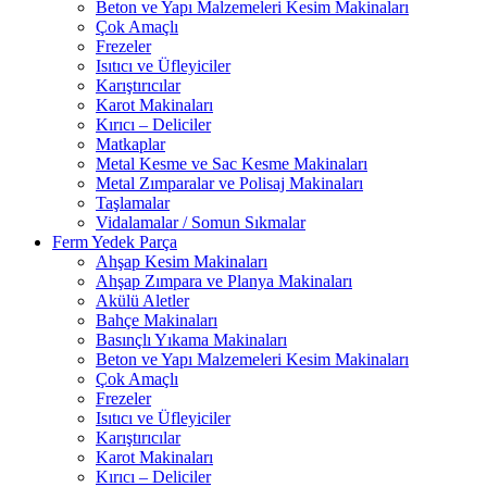
Beton ve Yapı Malzemeleri Kesim Makinaları
Çok Amaçlı
Frezeler
Isıtıcı ve Üfleyiciler
Karıştırıcılar
Karot Makinaları
Kırıcı – Deliciler
Matkaplar
Metal Kesme ve Sac Kesme Makinaları
Metal Zımparalar ve Polisaj Makinaları
Taşlamalar
Vidalamalar / Somun Sıkmalar
Ferm Yedek Parça
Ahşap Kesim Makinaları
Ahşap Zımpara ve Planya Makinaları
Akülü Aletler
Bahçe Makinaları
Basınçlı Yıkama Makinaları
Beton ve Yapı Malzemeleri Kesim Makinaları
Çok Amaçlı
Frezeler
Isıtıcı ve Üfleyiciler
Karıştırıcılar
Karot Makinaları
Kırıcı – Deliciler