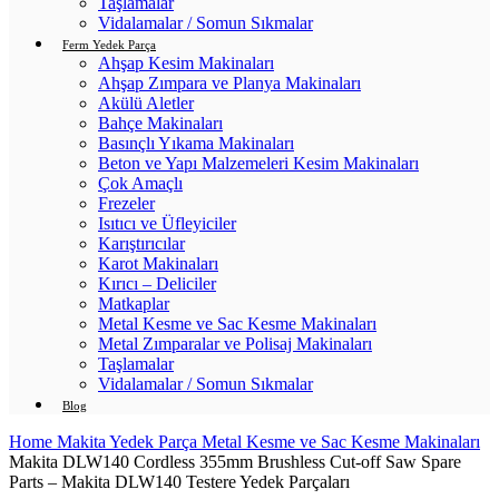
Taşlamalar
Vidalamalar / Somun Sıkmalar
Ferm Yedek Parça
Ahşap Kesim Makinaları
Ahşap Zımpara ve Planya Makinaları
Akülü Aletler
Bahçe Makinaları
Basınçlı Yıkama Makinaları
Beton ve Yapı Malzemeleri Kesim Makinaları
Çok Amaçlı
Frezeler
Isıtıcı ve Üfleyiciler
Karıştırıcılar
Karot Makinaları
Kırıcı – Deliciler
Matkaplar
Metal Kesme ve Sac Kesme Makinaları
Metal Zımparalar ve Polisaj Makinaları
Taşlamalar
Vidalamalar / Somun Sıkmalar
Blog
Home
Makita Yedek Parça
Metal Kesme ve Sac Kesme Makinaları
Makita DLW140 Cordless 355mm Brushless Cut-off Saw Spare
Parts – Makita DLW140 Testere Yedek Parçaları