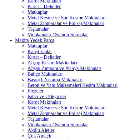
Karot Makinaları
Kırıcı – Deliciler
Matkaplar
Metal Kesme ve Sac Kesme Makinaları
Metal Zımparalar ve Polisaj Makinaları
Taşlamalar
Vidalamalar / Somun Sıkmalar
Makita Yedek Parça
Matkaplar
Karıştırıcılar
Kırıcı – Deliciler
Ahşap Kesim Makinaları
Ahşap Zımpara ve Planya Makinaları
Bahçe Makinaları
Basınçlı Yıkama Makinaları
Beton ve Yapı Malzemeleri Kesim Makinaları
Frezeler
Isıtıcı ve Üfleyiciler
Karot Makinaları
Metal Kesme ve Sac Kesme Makinaları
Metal Zımparalar ve Polisaj Makinaları
Taşlamalar
Vidalamalar / Somun Sıkmalar
Akülü Aletler
Çok Amaçlı