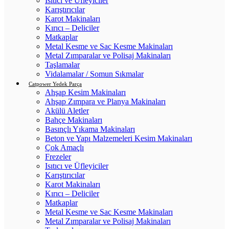
Isıtıcı ve Üfleyiciler
Karıştırıcılar
Karot Makinaları
Kırıcı – Deliciler
Matkaplar
Metal Kesme ve Sac Kesme Makinaları
Metal Zımparalar ve Polisaj Makinaları
Taşlamalar
Vidalamalar / Somun Sıkmalar
Catpower Yedek Parça
Ahşap Kesim Makinaları
Ahşap Zımpara ve Planya Makinaları
Akülü Aletler
Bahçe Makinaları
Basınçlı Yıkama Makinaları
Beton ve Yapı Malzemeleri Kesim Makinaları
Çok Amaçlı
Frezeler
Isıtıcı ve Üfleyiciler
Karıştırıcılar
Karot Makinaları
Kırıcı – Deliciler
Matkaplar
Metal Kesme ve Sac Kesme Makinaları
Metal Zımparalar ve Polisaj Makinaları