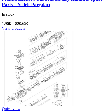
Parts – Yedek Parçaları
In stock
1.96
₺
–
820.65
₺
View products
Quick view