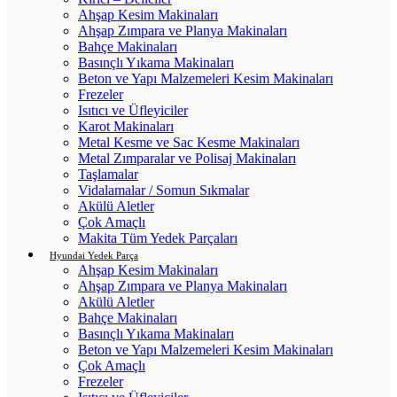
Ahşap Kesim Makinaları
Ahşap Zımpara ve Planya Makinaları
Bahçe Makinaları
Basınçlı Yıkama Makinaları
Beton ve Yapı Malzemeleri Kesim Makinaları
Frezeler
Isıtıcı ve Üfleyiciler
Karot Makinaları
Metal Kesme ve Sac Kesme Makinaları
Metal Zımparalar ve Polisaj Makinaları
Taşlamalar
Vidalamalar / Somun Sıkmalar
Akülü Aletler
Çok Amaçlı
Makita Tüm Yedek Parçaları
Hyundai Yedek Parça
Ahşap Kesim Makinaları
Ahşap Zımpara ve Planya Makinaları
Akülü Aletler
Bahçe Makinaları
Basınçlı Yıkama Makinaları
Beton ve Yapı Malzemeleri Kesim Makinaları
Çok Amaçlı
Frezeler