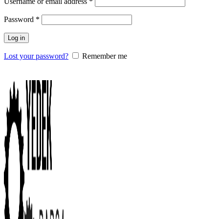
Username or email address
*
Password
*
Log in
Lost your password?
Remember me
0
items
/
0.00
₺
Menu