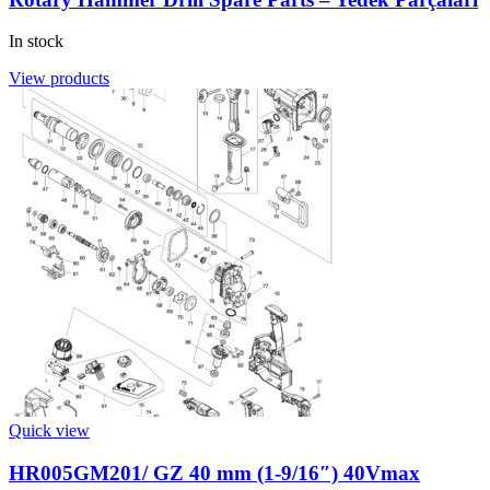
In stock
View products
Quick view
HR005GM201/ GZ 40 mm (1-9/16″) 40Vmax