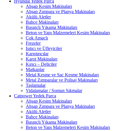
Hyundai Yedek Parça
Ahşap Kesim Makinaları
Ahşap Zımpara ve Planya Makinaları
Akülü Aletler
Bahçe Makinaları
Basınçlı Yıkama Makinaları
Beton ve Yapı Malzemeleri Kesim Makinaları
Çok Amaçlı
Frezeler
Isıtıcı ve Üfleyiciler
Karıştırıcılar
Karot Makinaları
Kırıcı – Deliciler
Matkaplar
Metal Kesme ve Sac Kesme Makinaları
Metal Zımparalar ve Polisaj Makinaları
Taşlamalar
Vidalamalar / Somun Sıkmalar
Catpower Yedek Parça
Ahşap Kesim Makinaları
Ahşap Zımpara ve Planya Makinaları
Akülü Aletler
Bahçe Makinaları
Basınçlı Yıkama Makinaları
Beton ve Yapı Malzemeleri Kesim Makinaları