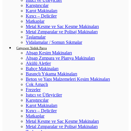
Isıtıcı ve Üfleyiciler
Karıştırıcılar
Karot Makinaları
Kırıcı – Deliciler
Matkaplar
Metal Kesme ve Sac Kesme Makinaları
Metal Zımparalar ve Polisaj Makinaları
Taşlamalar
Vidalamalar / Somun Sıkmalar
Catpower Yedek Parça
Ahşap Kesim Makinaları
Ahşap Zımpara ve Planya Makinaları
Akülü Aletler
Bahçe Makinaları
Basınçlı Yıkama Makinaları
Beton ve Yapı Malzemeleri Kesim Makinaları
Çok Amaçlı
Frezeler
Isıtıcı ve Üfleyiciler
Karıştırıcılar
Karot Makinaları
Kırıcı – Deliciler
Matkaplar
Metal Kesme ve Sac Kesme Makinaları
Metal Zımparalar ve Polisaj Makinaları