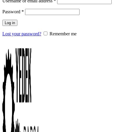
Username or email address
*
Password
*
Log in
Lost your password?
Remember me
0
items
/
0.00
₺
Menu