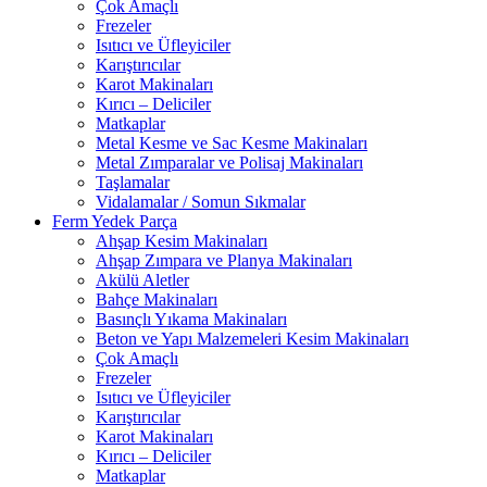
Çok Amaçlı
Frezeler
Isıtıcı ve Üfleyiciler
Karıştırıcılar
Karot Makinaları
Kırıcı – Deliciler
Matkaplar
Metal Kesme ve Sac Kesme Makinaları
Metal Zımparalar ve Polisaj Makinaları
Taşlamalar
Vidalamalar / Somun Sıkmalar
Ferm Yedek Parça
Ahşap Kesim Makinaları
Ahşap Zımpara ve Planya Makinaları
Akülü Aletler
Bahçe Makinaları
Basınçlı Yıkama Makinaları
Beton ve Yapı Malzemeleri Kesim Makinaları
Çok Amaçlı
Frezeler
Isıtıcı ve Üfleyiciler
Karıştırıcılar
Karot Makinaları
Kırıcı – Deliciler
Matkaplar