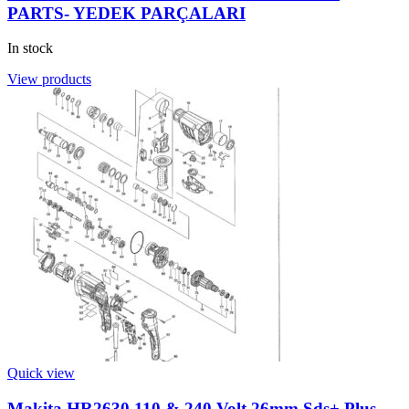
PARTS- YEDEK PARÇALARI
In stock
View products
Quick view
Makita HR2630 110 & 240 Volt 26mm Sds+ Plus