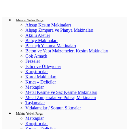
Login / Register
0
items
/
0.00
₺
Metabo Yedek Parça
Ahşap Kesim Makinaları
Ahşap Zımpara ve Planya Makinaları
Akülü Aletler
Bahçe Makinaları
Basınçlı Yıkama Makinaları
Beton ve Yapı Malzemeleri Kesim Makinaları
Çok Amaçlı
Frezeler
Isıtıcı ve Üfleyiciler
Karıştırıcılar
Karot Makinaları
Kırıcı – Deliciler
Matkaplar
Metal Kesme ve Sac Kesme Makinaları
Metal Zımparalar ve Polisaj Makinaları
Taşlamalar
Vidalamalar / Somun Sıkmalar
Makita Yedek Parça
Matkaplar
Karıştırıcılar
Kırıcı – Deliciler