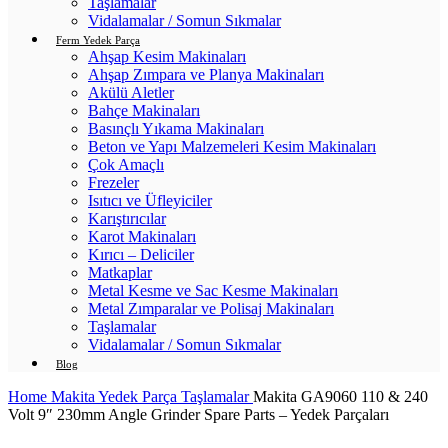
Taşlamalar
Vidalamalar / Somun Sıkmalar
Ferm Yedek Parça
Ahşap Kesim Makinaları
Ahşap Zımpara ve Planya Makinaları
Akülü Aletler
Bahçe Makinaları
Basınçlı Yıkama Makinaları
Beton ve Yapı Malzemeleri Kesim Makinaları
Çok Amaçlı
Frezeler
Isıtıcı ve Üfleyiciler
Karıştırıcılar
Karot Makinaları
Kırıcı – Deliciler
Matkaplar
Metal Kesme ve Sac Kesme Makinaları
Metal Zımparalar ve Polisaj Makinaları
Taşlamalar
Vidalamalar / Somun Sıkmalar
Blog
Home
Makita Yedek Parça
Taşlamalar
Makita GA9060 110 & 240
Volt 9″ 230mm Angle Grinder Spare Parts – Yedek Parçaları