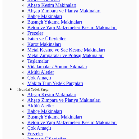
Ahşap Kesim Makinaları
Ahşap Zımpara ve Planya Makinaları
Bahçe Makinaları
Basınçlı Yıkama Makinaları
Beton ve Yapı Malzemeleri Kesim Makinaları
Frezeler
Isıtıcı ve Üfleyiciler
Karot Makinaları
Metal Kesme ve Sac Kesme Makinaları
Metal Zımparalar ve Polisaj Makinaları
Taşlamalar
Vidalamalar / Somun Sıkmalar
Akülü Aletler
Çok Amaçlı
Makita Tüm Yedek Parçaları
Hyundai Yedek Parça
Ahşap Kesim Makinaları
Ahşap Zımpara ve Planya Makinaları
Akülü Aletler
Bahçe Makinaları
Basınçlı Yıkama Makinaları
Beton ve Yapı Malzemeleri Kesim Makinaları
Çok Amaçlı
Frezeler