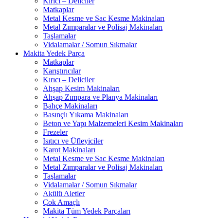
Kırıcı – Deliciler
Matkaplar
Metal Kesme ve Sac Kesme Makinaları
Metal Zımparalar ve Polisaj Makinaları
Taşlamalar
Vidalamalar / Somun Sıkmalar
Makita Yedek Parça
Matkaplar
Karıştırıcılar
Kırıcı – Deliciler
Ahşap Kesim Makinaları
Ahşap Zımpara ve Planya Makinaları
Bahçe Makinaları
Basınçlı Yıkama Makinaları
Beton ve Yapı Malzemeleri Kesim Makinaları
Frezeler
Isıtıcı ve Üfleyiciler
Karot Makinaları
Metal Kesme ve Sac Kesme Makinaları
Metal Zımparalar ve Polisaj Makinaları
Taşlamalar
Vidalamalar / Somun Sıkmalar
Akülü Aletler
Çok Amaçlı
Makita Tüm Yedek Parçaları