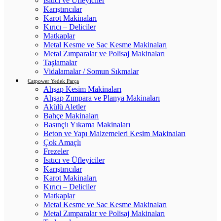
Isıtıcı ve Üfleyiciler
Karıştırıcılar
Karot Makinaları
Kırıcı – Deliciler
Matkaplar
Metal Kesme ve Sac Kesme Makinaları
Metal Zımparalar ve Polisaj Makinaları
Taşlamalar
Vidalamalar / Somun Sıkmalar
Catpower Yedek Parça
Ahşap Kesim Makinaları
Ahşap Zımpara ve Planya Makinaları
Akülü Aletler
Bahçe Makinaları
Basınçlı Yıkama Makinaları
Beton ve Yapı Malzemeleri Kesim Makinaları
Çok Amaçlı
Frezeler
Isıtıcı ve Üfleyiciler
Karıştırıcılar
Karot Makinaları
Kırıcı – Deliciler
Matkaplar
Metal Kesme ve Sac Kesme Makinaları
Metal Zımparalar ve Polisaj Makinaları