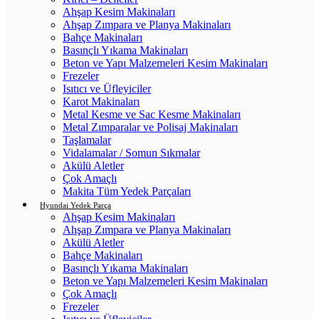
Ahşap Kesim Makinaları
Ahşap Zımpara ve Planya Makinaları
Bahçe Makinaları
Basınçlı Yıkama Makinaları
Beton ve Yapı Malzemeleri Kesim Makinaları
Frezeler
Isıtıcı ve Üfleyiciler
Karot Makinaları
Metal Kesme ve Sac Kesme Makinaları
Metal Zımparalar ve Polisaj Makinaları
Taşlamalar
Vidalamalar / Somun Sıkmalar
Akülü Aletler
Çok Amaçlı
Makita Tüm Yedek Parçaları
Hyundai Yedek Parça
Ahşap Kesim Makinaları
Ahşap Zımpara ve Planya Makinaları
Akülü Aletler
Bahçe Makinaları
Basınçlı Yıkama Makinaları
Beton ve Yapı Malzemeleri Kesim Makinaları
Çok Amaçlı
Frezeler