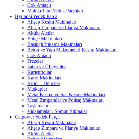
Çok Amaçlı
Makita Tüm Yedek Parçaları
Hyundai Yedek Parça
Ahşap Kesim Makinaları
Ahşap Zımpara ve Planya Makinaları
Akülü Aletler
Bahçe Makinaları
Basınçlı Yıkama Makinaları
Beton ve Yapı Malzemeleri Kesim Makinaları
Çok Amaçlı
Frezeler
Isıtıcı ve Üfleyiciler
Karıştırıcılar
Karot Makinaları
Kırıcı – Deliciler
Matkaplar
Metal Kesme ve Sac Kesme Makinaları
Metal Zımparalar ve Polisaj Makinaları
Taşlamalar
Vidalamalar / Somun Sıkmalar
Catpower Yedek Parça
Ahşap Kesim Makinaları
Ahşap Zımpara ve Planya Makinaları
Akülü Aletler