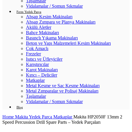
Taşlamalar
Vidalamalar / Somun Sıkmalar
Ferm Yedek Parça
Ahşap Kesim Makinaları
Ahşap Zımpara ve Planya Makinaları
Akülü Aletler
Bahçe Makinaları
Basınçlı Yıkama Makinaları
Beton ve Yapı Malzemeleri Kesim Makinaları
Çok Amaçlı
Frezeler
Isıtıcı ve Üfleyiciler
Karıştırıcılar
Karot Makinaları
Kırıcı – Deliciler
Matkaplar
Metal Kesme ve Sac Kesme Makinaları
Metal Zımparalar ve Polisaj Makinaları
Taşlamalar
Vidalamalar / Somun Sıkmalar
Blog
Home
Makita Yedek Parça
Matkaplar
Makita HP2050F 13mm 2
Speed Percussion Drill Spare Parts – Yedek Parçaları