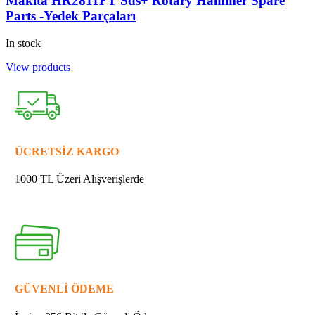
Makita HR2811FT Sds+ Rotary Hammer Spare
Parts -Yedek Parçaları
In stock
View products
ÜCRETSİZ KARGO
1000 TL Üzeri Alışverişlerde
GÜVENLİ ÖDEME