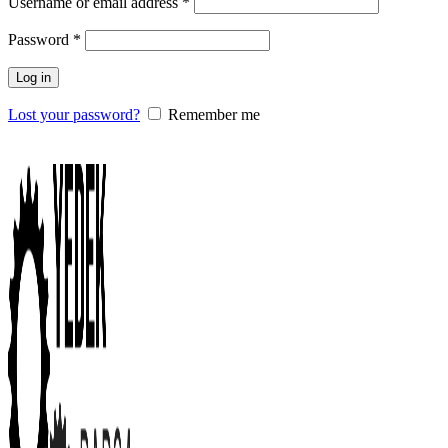
Username or email address
*
Password
*
Log in
Lost your password?
Remember me
0
items
/
0.00
₺
Menu