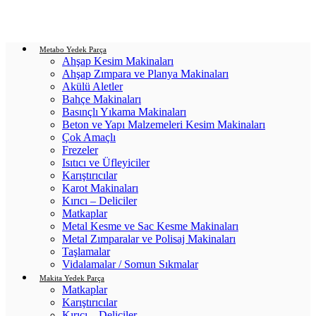
Login / Register
0
items
/
0.00
₺
Metabo Yedek Parça
Ahşap Kesim Makinaları
Ahşap Zımpara ve Planya Makinaları
Akülü Aletler
Bahçe Makinaları
Basınçlı Yıkama Makinaları
Beton ve Yapı Malzemeleri Kesim Makinaları
Çok Amaçlı
Frezeler
Isıtıcı ve Üfleyiciler
Karıştırıcılar
Karot Makinaları
Kırıcı – Deliciler
Matkaplar
Metal Kesme ve Sac Kesme Makinaları
Metal Zımparalar ve Polisaj Makinaları
Taşlamalar
Vidalamalar / Somun Sıkmalar
Makita Yedek Parça
Matkaplar
Karıştırıcılar
Kırıcı – Deliciler