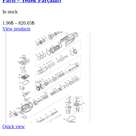
Parts – Yedek Parçaları
In stock
1.96
₺
–
820.65
₺
View products
Quick view