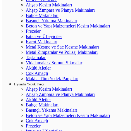
Ahşap Kesim Makinaları
Ahşap Zımpara ve Planya Makinaları
Bahçe Makinaları
Basınçlı Yıkama Makinaları
Beton ve Yapı Malzemeleri Kesim Makinaları
Frezeler
Isıtıcı ve Üfleyiciler
Karot Makinaları
Metal Kesme ve Sac Kesme Makinaları
Metal Zımparalar ve Polisaj Makinaları
Taşlamalar
Vidalamalar / Somun Sıkmalar
Akülü Aletler
Çok Amaçlı
Makita Tüm Yedek Parçaları
Hyundai Yedek Parça
Ahşap Kesim Makinaları
Ahşap Zımpara ve Planya Makinaları
Akülü Aletler
Bahçe Makinaları
Basınçlı Yıkama Makinaları
Beton ve Yapı Malzemeleri Kesim Makinaları
Çok Amaçlı
Frezeler