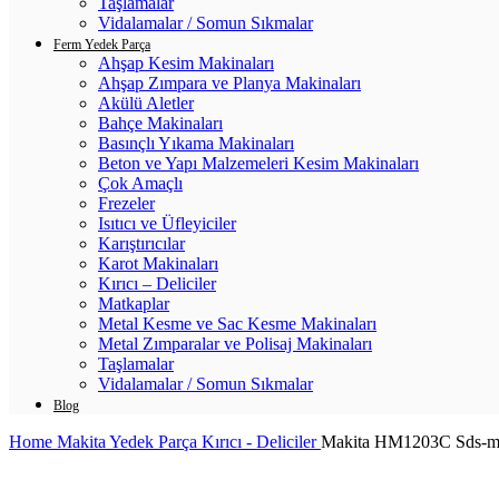
Taşlamalar
Vidalamalar / Somun Sıkmalar
Ferm Yedek Parça
Ahşap Kesim Makinaları
Ahşap Zımpara ve Planya Makinaları
Akülü Aletler
Bahçe Makinaları
Basınçlı Yıkama Makinaları
Beton ve Yapı Malzemeleri Kesim Makinaları
Çok Amaçlı
Frezeler
Isıtıcı ve Üfleyiciler
Karıştırıcılar
Karot Makinaları
Kırıcı – Deliciler
Matkaplar
Metal Kesme ve Sac Kesme Makinaları
Metal Zımparalar ve Polisaj Makinaları
Taşlamalar
Vidalamalar / Somun Sıkmalar
Blog
Home
Makita Yedek Parça
Kırıcı - Deliciler
Makita HM1203C Sds-max