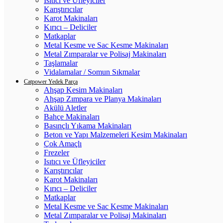
Isıtıcı ve Üfleyiciler
Karıştırıcılar
Karot Makinaları
Kırıcı – Deliciler
Matkaplar
Metal Kesme ve Sac Kesme Makinaları
Metal Zımparalar ve Polisaj Makinaları
Taşlamalar
Vidalamalar / Somun Sıkmalar
Catpower Yedek Parça
Ahşap Kesim Makinaları
Ahşap Zımpara ve Planya Makinaları
Akülü Aletler
Bahçe Makinaları
Basınçlı Yıkama Makinaları
Beton ve Yapı Malzemeleri Kesim Makinaları
Çok Amaçlı
Frezeler
Isıtıcı ve Üfleyiciler
Karıştırıcılar
Karot Makinaları
Kırıcı – Deliciler
Matkaplar
Metal Kesme ve Sac Kesme Makinaları
Metal Zımparalar ve Polisaj Makinaları