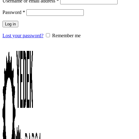
Username or email address
*
Password
*
Log in
Lost your password?
Remember me
0
items
/
0.00
₺
Menu