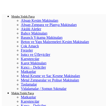
Login / Register
0
items
/
0.00
₺
Metabo Yedek Parça
Ahşap Kesim Makinaları
Ahşap Zımpara ve Planya Makinaları
Akülü Aletler
Bahçe Makinaları
Basınçlı Yıkama Makinaları
Beton ve Yapı Malzemeleri Kesim Makinaları
Çok Amaçlı
Frezeler
Isıtıcı ve Üfleyiciler
Karıştırıcılar
Karot Makinaları
Kırıcı – Deliciler
Matkaplar
Metal Kesme ve Sac Kesme Makinaları
Metal Zımparalar ve Polisaj Makinaları
Taşlamalar
Vidalamalar / Somun Sıkmalar
Makita Yedek Parça
Matkaplar
Karıştırıcılar
Kırıcı – Deliciler